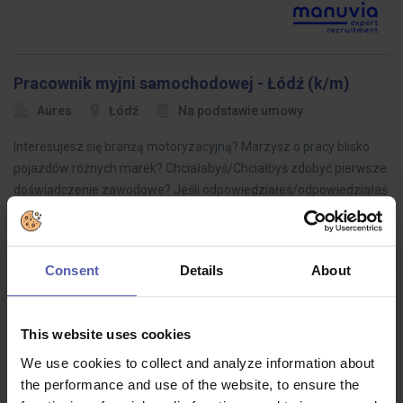
Pracownik myjni samochodowej - Łódź (k/m)
Aures
Łódź
Na podstawie umowy
Interesujesz się branżą motoryzacyjną? Marzysz o pracy blisko
pojazdów różnych marek? Chciałabyś/Chciałbyś zdobyć pierwsze
doświadczenie zawodowe? Jeśli odpowiedziałeś/odpowiedziałaś
na chociaż jedno…
Consent
Details
About
IT Category Specialist
This website uses cookies
Goodcall
Prague
By agreement
We use cookies to collect and analyze information about
Do you want to boost up your career in IT procurement? Then
the performance and use of the website, to ensure the
keep on reading!