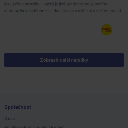
jako zvířecí smečka – každý je jiný, ale dohromady tvoříme
sehraný tým, co táhne za jeden provaz a dělá zákazníkům radost.
…
Zobrazit další nabídky
Společnost
O nás
Politika ochrany osobních údajů