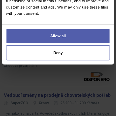
functioning of social media functions, and to improve and
customize content and ads. We may only use these files
with your consent.
Operátor výroby - svozová doprava z Karlových
Varů a Chodova
Allow all
DISPONERO
Ostrov nad Ohří
Dohodou
Deny
Do výrobní společnosti v Karlovarském kraji hledáme manuálně
zručné Operátory výroby. Svozová doprava z Karlových Varů a
Chodova je zajištěna!
Vedoucí směny na prodejně chovatelských potřeb
SuperZOO
Krnov
25 200 - 31 200 Kč/měs
Tým jako jedna parta: Povedeš skvělou skupinu lidí, která funguje