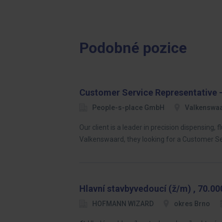
Podobné pozice
Customer Service Representative -
People-s-place GmbH
Valkenswa
Our client is a leader in precision dispensing,
Valkenswaard, they looking for a Customer S
Hlavní stavbyvedoucí (ž/m) , 70.000
HOFMANN WIZARD
okres Brno