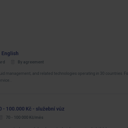
 English
ard
By agreement
 fluid management, and related technologies operating in 30 countries. Fo
ervice…
 - 100.000 Kč - služební vůz
70 - 100 000 Kč/měs