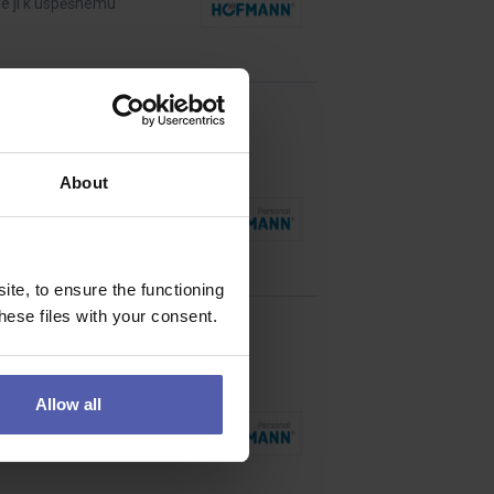
de ji k úspěšnému
About
ů, od plánování až po
te, to ensure the functioning
ese files with your consent.
Allow all
 profesionálního tisku?