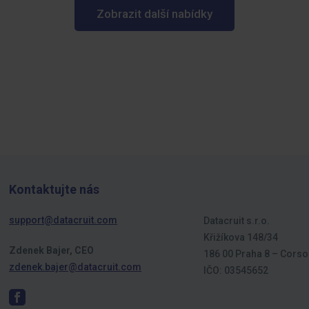
Zobrazit další nabídky
Kontaktujte nás
support@datacruit.com
Datacruit s.r.o.
Křižíkova 148/34
Zdenek Bajer, CEO
186 00 Praha 8 – Corso
zdenek.bajer@datacruit.com
IČO: 03545652