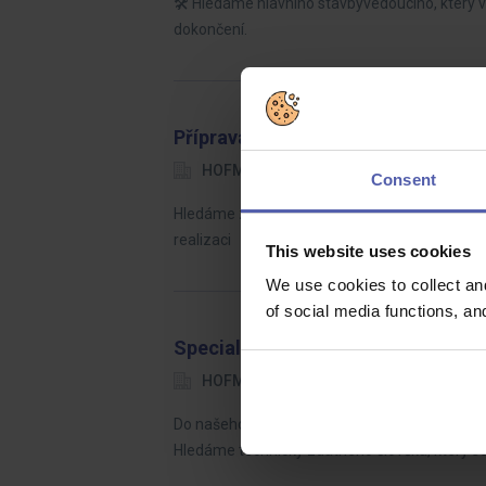
🛠️ Hledáme hlavního stavbyvedoucího, který 
dokončení.
Přípravář pozemních staveb (ž/m)
HOFMANN WIZARD
Brno
40 
Consent
Hledáme zkušeného přípraváře pozemních stav
realizaci
This website uses cookies
We use cookies to collect an
of social media functions, a
Specialista digitálního tisku (ž/m)
HOFMANN WIZARD
Plzeňský kraj
Do našeho týmu hledáme odborníka na tisk se 
Hledáme technicky zdatného člověka, který se