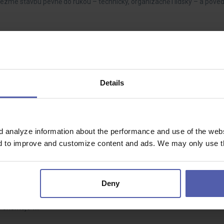
vezme stavbu pevně do rukou – technicky, organizačně i lidsky – a pove
- 60 000 Kč/měs
Details
eb, který bude zodpovědný za přípravu a koordinaci stavebních projekt
d analyze information about the performance and use of the websi
nd to improve and customize content and ads. We may only use th
Dohodou
Deny
zkušenostmi. Rád/a pracuješ s tiskovou technikou a máš praxi v oblasti
 orientuje v…