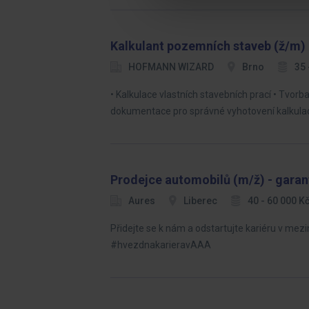
Kalkulant pozemních staveb (ž/m)
HOFMANN WIZARD
Brno
35 
• Kalkulace vlastních stavebních prací • Tvor
dokumentace pro správné vyhotovení kalkulac
Prodejce automobilů (m/ž) - garan
Aures
Liberec
40 - 60 000 
Přidejte se k nám a odstartujte kariéru v m
#hvezdnakarieravAAA