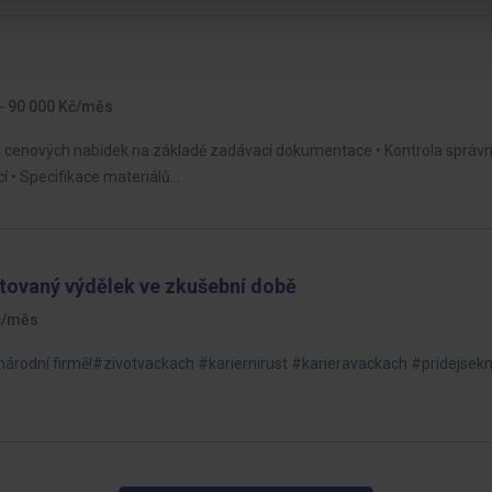
- 90 000 Kč/měs
ba cenových nabídek na základě zadávací dokumentace • Kontrola správno
í • Specifikace materiálů…
tovaný výdělek ve zkušební době
Kč/měs
ezinárodní firmě!#zivotvackach #kariernirust #karieravackach #pridejs