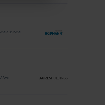
sti a úplnosti
eknAAAm