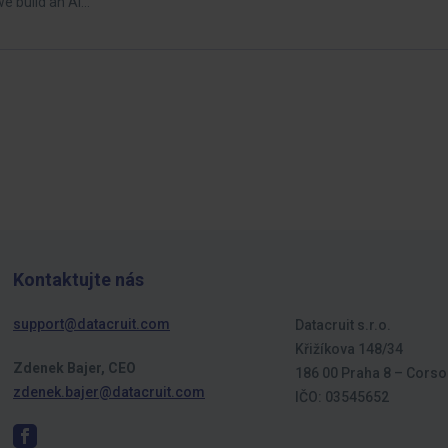
we build an AI…
Kontaktujte nás
support@datacruit.com
Datacruit s.r.o.
Křižíkova 148/34
Zdenek Bajer, CEO
186 00 Praha 8 – Corso
zdenek.bajer@datacruit.com
IČO: 03545652