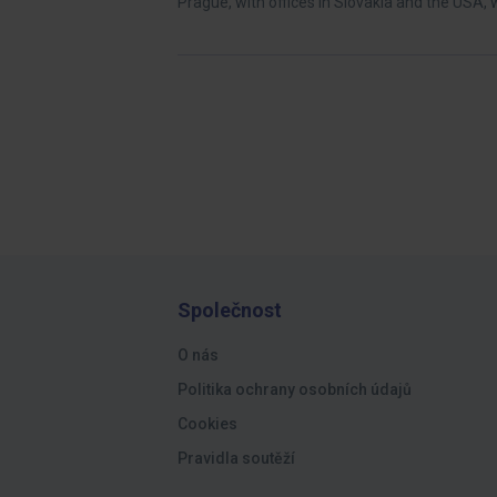
Prague, with offices in Slovakia and the USA, 
Společnost
O nás
Politika ochrany osobních údajů
Cookies
Pravidla soutěží