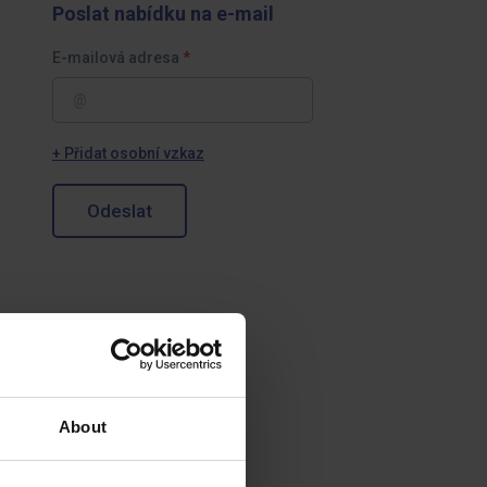
Poslat nabídku na e-mail
E-mailová adresa
+ Přidat osobní vzkaz
Odeslat
About