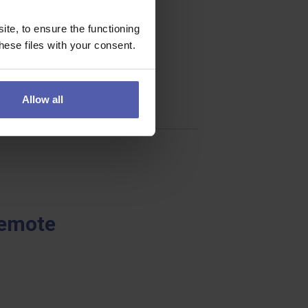
te, to ensure the functioning
ese files with your consent.
Allow all
Remote