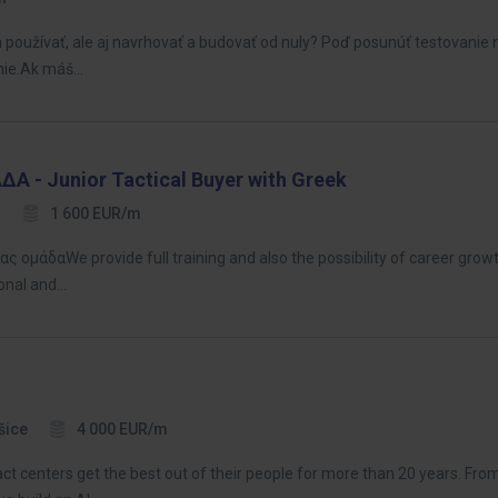
len používať, ale aj navrhovať a budovať od nuly? Poď posunúť testovanie
nie.Ak máš…
- Junior Tactical Buyer with Greek
a
1 600 EUR/m
ομάδαWe provide full training and also the possibility of career growth
sonal and…
šice
4 000 EUR/m
centers get the best out of their people for more than 20 years. From