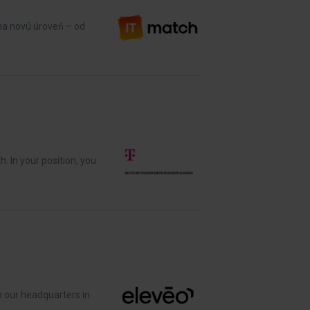
 na novú úroveň – od
. In your position, you
 our headquarters in