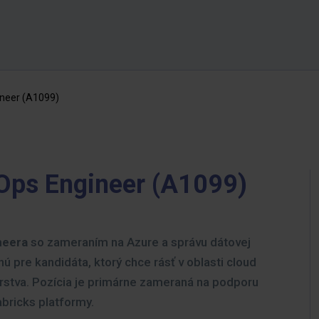
ineer (A1099)
Ops Engineer (A1099)
neera
so zameraním na Azure a správu dátovej
nú pre kandidáta, ktorý chce rásť v oblasti cloud
erstva. Pozícia je primárne zameraná na podporu
abricks platformy.