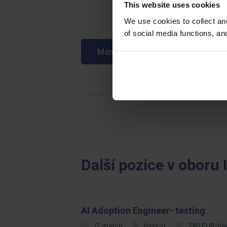
This website uses cookies
We use cookies to collect an
of social media functions, a
Mám zájem o tuto pozici
Další pozice v oboru
AI Adoption Engineer- testing
IT match
Hybrid
380 EUR/de