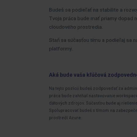
Budeš sa podieľať na stabilite a rozvo
Tvoja práca bude mať priamy dopad na 
cloudového prostredia.
Staň sa súčasťou tímu a podieľaj sa 
platformy.
Aká bude vaša kľúčová zodpovedn
Na tejto pozícii budeš zodpovedať za admin
práca bude zahŕňať nastavovanie workspace
dátových zdrojov. Súčasťou bude aj riešenie
Spolupracovať budeš s tímom na zabezpečení
prostredí Azure.