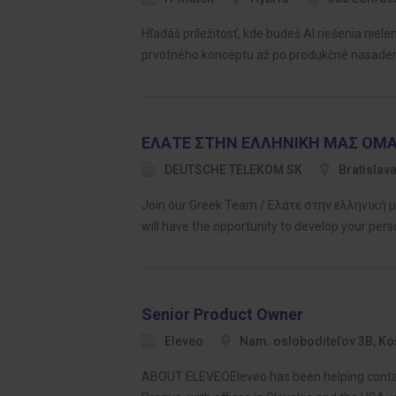
Hľadáš príležitosť, kde budeš AI riešenia nie
prvotného konceptu až po produkčné nasade
ΕΛΑΤΕ ΣΤΗΝ ΕΛΛΗΝΙΚΗ ΜΑΣ ΟΜΑΔΑ 
DEUTSCHE TELEKOM SK
Bratislav
Join our Greek Team / Ελάτε στην ελληνική μας 
will have the opportunity to develop your per
Senior Product Owner
Eleveo
Nam. osloboditeľov 3B, Ko
ABOUT ELEVEOEleveo has been helping contact 