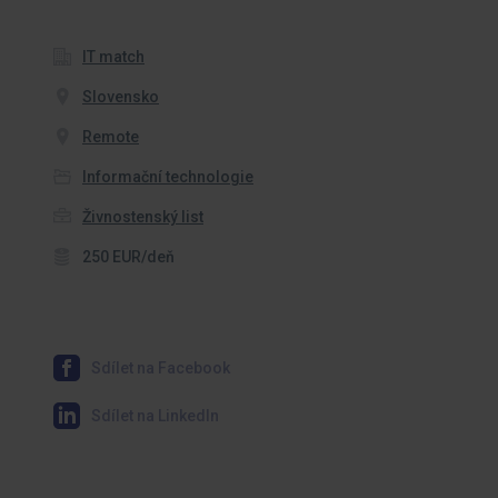
IT match
Slovensko
Remote
Informační technologie
Živnostenský list
250 EUR/deň
Sdílet na Facebook
Sdílet na LinkedIn