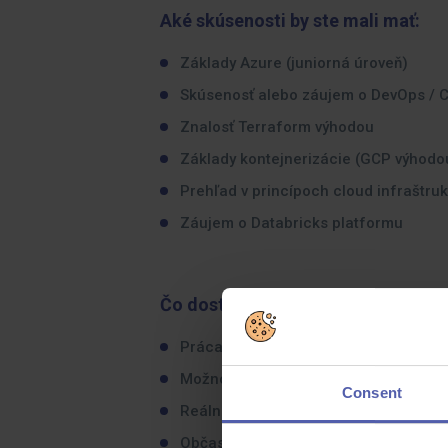
Aké skúsenosti by ste mali mať:
Základy Azure (juniorná úroveň)
Skúsenosť alebo záujem o DevOps / C
Znalosť Terraform výhodou
Základy kontejnerizácie (GCP výhodo
Prehľad v princípoch cloud infraštruk
Záujem o Databricks platformu
Čo dostanete na oplátku:
Práca s modernou Azure Databricks 
Možnosť rozvoja v oblasti Cloud/Dev
Consent
Reálna práca s infraštruktúrou a pla
Občasná onsite spolupráca vo Viedni