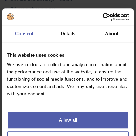
Zájem o obor elektro
SŠ/VŠ vzdělání technického směru, elektro výhodou
Čtení výkresové dokumentace
Consent
Details
About
Orientaci v oboru elektro silnoproud, slaboproud
výhodou
Znalost prostředí AutoCAD výhodou
This website uses cookies
Praxe v oboru elektro vítána
We use cookies to collect and analyze information about
the performance and use of the website, to ensure the
functioning of social media functions, and to improve and
Co dostanete na oplátku:
customize content and ads. We may only use these files
with your consent.
Motivující platové ohodnocení, bonusy za dobře
odvedenou práci
Neformální, přátelskou atmosféru, která je opakem
korporátu
Allow all
Flexibilní pracovní dobu dle možností