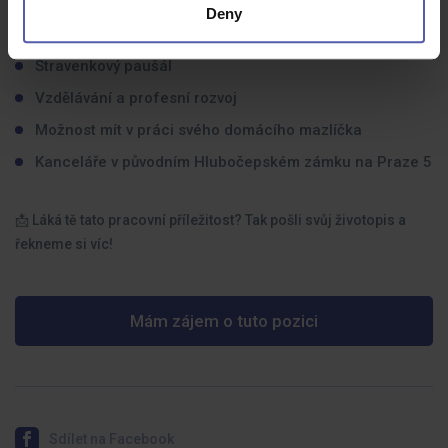
Možnost home office dle domluvy
Deny
5 týdnů dovolené
Stravenkový paušál
Vzdělávání a profesní rozvoj
Možnost mít v práci svého domácího mazlíčka
Kanceláře v původním Hlubočepském zámku na Praze 5
📩 Láká tě tato pracovní příležitost? Tak pošli svůj životopis a
řekneme si víc!
Mám zájem o tuto pozici
Sdílet na Facebook