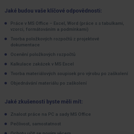
Jaké budou vaše klíčové odpovědnosti:
Práce v MS Office – Excel, Word (práce s s tabulkami,
vzorci, formátováním a podmínkami)
Tvorba položkových rozpočtů z projektové
dokumentace
Ocenění položkových rozpočtů
Kalkulace zakázek v MS Excel
Tvorba materiálových soupisek pro výrobu po zaškolení
Objednávání materiálu po zaškolení
Jaké zkušenosti byste měli mít:
Znalost práce na PC a sady MS Office
Pečlivost, samostatnost
Ochotu učit se novým věcem