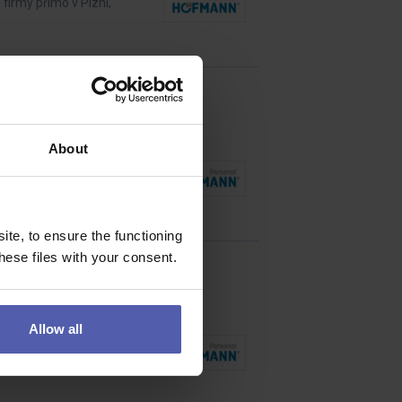
 firmy přímo v Plzni,
About
í stroje a prostor pro
te, to ensure the functioning
ese files with your consent.
Allow all
moderní výroba,