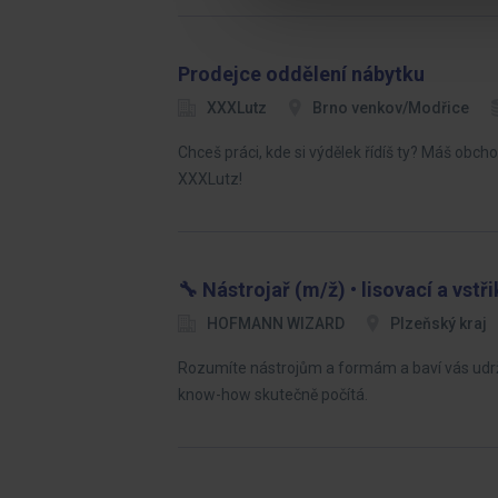
Prodejce oddělení nábytku
XXXLutz
Brno venkov/Modřice
Chceš práci, kde si výdělek řídíš ty? Máš obc
XXXLutz!
🔧 Nástrojař (m/ž) • lisovací a vstři
HOFMANN WIZARD
Plzeňský kraj
Rozumíte nástrojům a formám a baví vás udrž
know-how skutečně počítá.