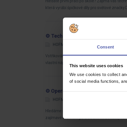
Hledáte první práci po škole? Zajímá vás techn
která vyrábí špičkové díly pro světové značky
⚙️ Technik vstřikování plastů (m/ž)
HOFMANN WIZARD
Plzeň - Jih
Consent
Vstřikování plastů znáte jako své boty – a teď
vlastní nápady. Výroba i kancelář, občas výjez
This website uses cookies
We use cookies to collect an
of social media functions, a
⚙️ Operátor NC (m/ž) – až 65 000 K
HOFMANN WIZARD
Plzeň
50
Hledáme šikovné operátory NC strojů, kteří c
zajímavé technologie a atraktivní benefity 