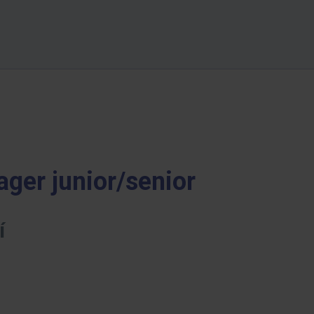
ger junior/senior
í