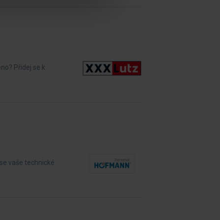
no? Přidej se k
se vaše technické