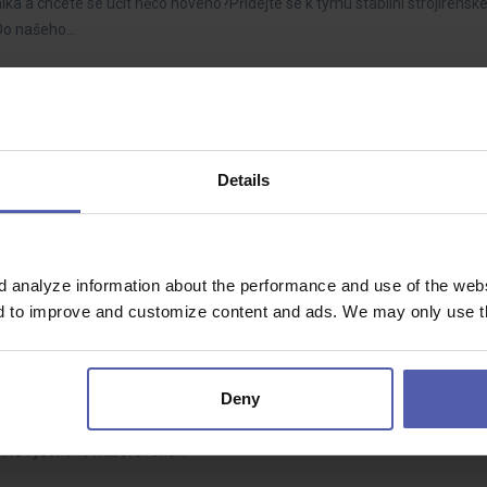
ika a chcete se učit něco nového?Přidejte se k týmu stabilní strojírenské
.Do našeho…
 – až 55 000, ranní směna
50 - 55 000 Kč/měs
Details
 hledáte místo, kde to skutečně využijete? Malý tým, ranní směna, modern
d za hranice.
d analyze information about the performance and use of the websi
nd to improve and customize content and ads. We may only use th
č + vysoké příplatky a bonus
 - 65 000 Kč/měs
Deny
htějí stabilní práci s nadstandardním finančním ohodnocením. Čeká Vás 
včetně vysokého náborového…