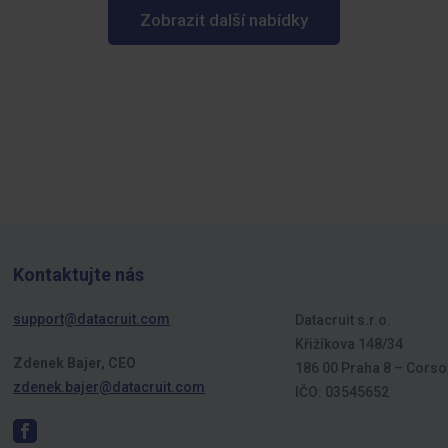
Zobrazit další nabídky
Kontaktujte nás
support@datacruit.com
Datacruit s.r.o.
Křižíkova 148/34
Zdenek Bajer, CEO
186 00 Praha 8 – Corso
zdenek.bajer@datacruit.com
IČO: 03545652