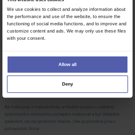
HOFMANN WIZARD
Nový Bydžov
We use cookies to collect and analyze information about
35 - 39 000 Kč/měs
the performance and use of the website, to ensure the
Hledáme spolehlivé a motivované montážní dělníky, kteří se připojí
functioning of social media functions, and to improve and
k našemu výrobnímu týmu. Budete zodpovědní za montáž
customize content and ads. We may only use these files
výrobků podle pokynů a standardů kvality.
with your consent.
Allow all
Zástupca PREDAJNE (m/ž)-pre významné
POTRAVINY -Komárno/Kolárovo
Deny
Manuvia Expert Recruitment SK
Komárno, Kolárovo
1 300 - 1 600 EUR/mes
Ak máte prax z maloobchodu a hľadáte pozíciu v stabilnej
spoločnosti s možnosťou sa naplno realizovať a byť dôkladne
zaškolení, ste na správnom mieste :) Nie je potrebná prax v
potravinách, firma…