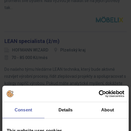
proměnit své bydlení. Naší výzvou je naladit se na jejich potřeby
tak…
LEAN specialista (ž/m)
HOFMANN WIZARD
Plzeňský kraj
70 - 85 000 Kč/měs
Do našeho týmu hledáme LEAN technika, který bude aktivně
rozvíjet výrobní procesy, řídit zlepšovací projekty a spolupracovat s
kolegy napříč výrobou. Pokud máte analytické myšlení, dokážete
dotahovat…
Consent
Details
About
Montážní dělník ve výrobě BEZ NOČNÍCH (M/Ž)
This website uses cookies