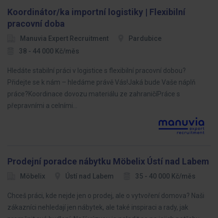
Koordinátor/ka importní logistiky | Flexibilní
pracovní doba
Manuvia Expert Recruitment
Pardubice
38 - 44 000 Kč/měs
Hledáte stabilní práci v logistice s flexibilní pracovní dobou?
Přidejte se k nám – hledáme právě Vás!Jaká bude Vaše náplň
práce?Koordinace dovozu materiálu ze zahraničíPráce s
přepravními a celními…
Prodejní poradce nábytku Möbelix Ústí nad Labem
Möbelix
Ústí nad Labem
35 - 40 000 Kč/měs
Chceš práci, kde nejde jen o prodej, ale o vytvoření domova? Naši
zákazníci nehledají jen nábytek, ale také inspiraci a rady, jak