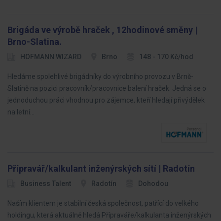
Brigáda ve výrobě hraček , 12hodinové směny |
Brno-Slatina.
HOFMANN WIZARD
Brno
148 - 170 Kč/hod
Hledáme spolehlivé brigádníky do výrobního provozu v Brně-
Slatině na pozici pracovník/pracovnice balení hraček. Jedná se o
jednoduchou práci vhodnou pro zájemce, kteří hledají přivýdělek
na letní…
Přípravář/kalkulant inženýrských sítí | Radotín
Business Talent
Radotín
Dohodou
Naším klientem je stabilní česká společnost, patřící do velkého
holdingu, která aktuálně hledá Přípraváře/kalkulanta inženýrských