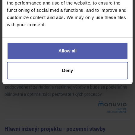
the performance and use of the website, to ensure the
Staňte se součástí týmu zákaznického servisu AAA Auto, který se
functioning of social media functions, and to improve and
profesionálně stará o klienty při sjednávání finančních služeb.
customize content and ads. We may only use these files
with your consent.
Manažér prevádzky - Agronom m/ž
Allow all
Manuvia Expert Recruitment SK
Trenčiansky kraj
2 200 EUR/mes
Deny
Pre nášho klienta hľadáme skúseného agronóma, ktorý prevezme
zodpovednosť za riadenie rastlinnej výroby a bude sa podieľať na
plánovaní a optimalizácii pestovateľských procesov.
Hlavní inženýr projektu - pozemní stavby