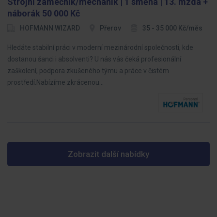
Strojní zámečník/mechanik | 1 směna | 13. mzda +
náborák 50 000 Kč
HOFMANN WIZARD
Přerov
35 - 35 000 Kč/měs
Hledáte stabilní práci v moderní mezinárodní společnosti, kde
dostanou šanci i absolventi? U nás vás čeká profesionální
zaškolení, podpora zkušeného týmu a práce v čistém
prostředí.Nabízíme zkrácenou…
Zobrazit další nabídky