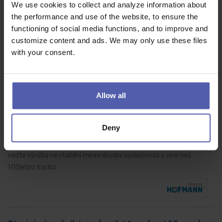
We use cookies to collect and analyze information about
Benu
Praha hl.m.
Dohodou
the performance and use of the website, to ensure the
Najděte jistotu #podnašimikřídly a rozšiřte náš tým v lékárně v OC
functioning of social media functions, and to improve and
Fénix.
customize content and ads. We may only use these files
with your consent.
Allow all
⭐Vedoucí směny👷 ve výrobě | bez nočních a
víkendů | nástup ihned
HOFMANN WIZARD
Brno
35 - 40 000 Kč/měs
Deny
Staňte se Vedoucím směny v našem závodě v Brně-Černovicích a
veďte výrobu ve stabilní mezinárodní společnosti s více než
100letou tradicí.