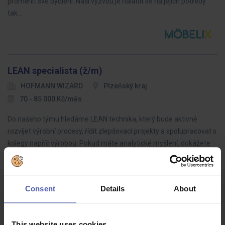
proměnit své bydlení. Naší výzvou je naladit se na jejich potřeby
tak…
LEAN specialista (ž/m)
HOFMANN WIZARD
Plzeňský kraj
70 - 85 000 Kč/měs
Do našeho týmu hledáme LEAN technika, který bude aktivně
rozvíjet výrobní procesy, řídit zlepšovací projekty a spolupracovat s
kolegy napříč výrobou. Pokud máte analytické myšlení, dokážete
dotahovat…
Consent
Details
About
Montážní dělník ve výrobě BEZ NOČNÍCH (M/Ž)
This website uses cookies