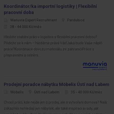
Koordinátor/ka importní logistiky | Flexibilní
pracovní doba
Manuvia Expert Recruitment
Pardubice
38 - 44 000 Kč/měs
Hledáte stabilní práci v logistice s flexibilní pracovní dobou?
Přidejte se k nám – hledáme právě Vás!Jaká bude Vaše náplň
práce?Koordinace dovozu materiálu ze zahraničíPráce s
přepravními a celními…
Prodejní poradce nábytku Möbelix Ústí nad Labem
Möbelix
Ústí nad Labem
35 - 40 000 Kč/měs
Chceš práci, kde nejde jen o prodej, ale o vytvoření domova? Naši
zákazníci nehledají jen nábytek, ale také inspiraci a rady, jak