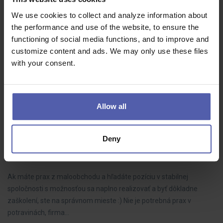
HOFMANN WIZARD
Nový Bydžov
We use cookies to collect and analyze information about
35 - 39 000 Kč/měs
the performance and use of the website, to ensure the
Hledáme spolehlivé a motivované montážní dělníky, kteří se připojí
functioning of social media functions, and to improve and
k našemu výrobnímu týmu. Budete zodpovědní za montáž
customize content and ads. We may only use these files
výrobků podle pokynů a standardů kvality.
with your consent.
Allow all
Zástupca PREDAJNE (m/ž)-pre významné
POTRAVINY -Komárno/Kolárovo
Deny
Manuvia Expert Recruitment SK
Komárno, Kolárovo
1 300 - 1 600 EUR/mes
Ak máte prax z maloobchodu a hľadáte pozíciu v stabilnej
spoločnosti s možnosťou sa naplno realizovať a byť dôkladne
zaškolení, ste na správnom mieste :) Nie je potrebná prax v
potravinách, firma…