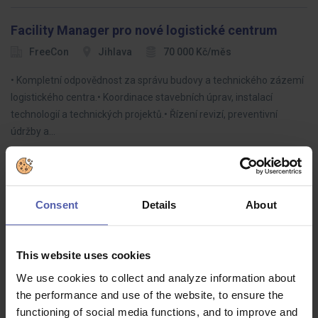
Facility Manager pro nové logistické centrum
FreeCon
Jihlava
70 000 Kč/měs
• Kompletní odpovědnost za správu budovy a technického zázemí
logistického centra.• Koordinace stavebních úprav, instalací
technologií a technických projektů.• Řízení revizí, preventivní
údržby a…
Consent
Details
About
Strojník_Obsluha strojního zařízení ČB
SaintGobain
Český Brod
Dohodou
This website uses cookies
Máte skvělou příležitost posílit naše oddělení výroby v malém
We use cookies to collect and analyze information about
rodinném závodě v Českém Brodě a stát se tak součástí
the performance and use of the website, to ensure the
zkušeného týmu ve stabilní firmě, které záleží na zaměstnancích!
functioning of social media functions, and to improve and
Jak získat…