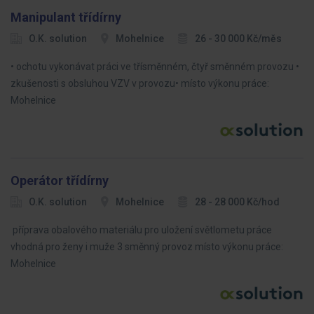
Manipulant třídírny
O.K. solution
Mohelnice
26 - 30 000 Kč/měs
• ochotu vykonávat práci ve třísměnném, čtyř směnném provozu •
zkušenosti s obsluhou VZV v provozu• místo výkonu práce:
Mohelnice
Operátor třídírny
O.K. solution
Mohelnice
28 - 28 000 Kč/hod
příprava obalového materiálu pro uložení světlometu práce
vhodná pro ženy i muže 3 směnný provoz místo výkonu práce:
Mohelnice