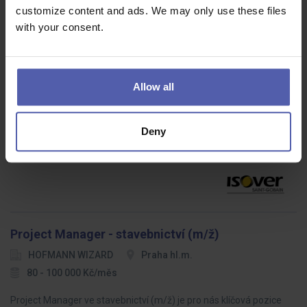
customize content and ads. We may only use these files
with your consent.
Elektorúdržbář
Allow all
SaintGobain
Královéhradecký kraj
Dohodou
Náplň práce:opravy, kontroly a preventivní údržba elektrických
Deny
zařízenízodpovědnost za bezpečnost provozu elektrických
zařízeníběžná elektroúdržba areálu v provozech a kancelářích
Project Manager - stavebnictví (m/ž)
HOFMANN WIZARD
Praha hl.m.
80 - 100 000 Kč/měs
Project Manager ve stavebnictví (m/ž) je pro nás klíčová pozice