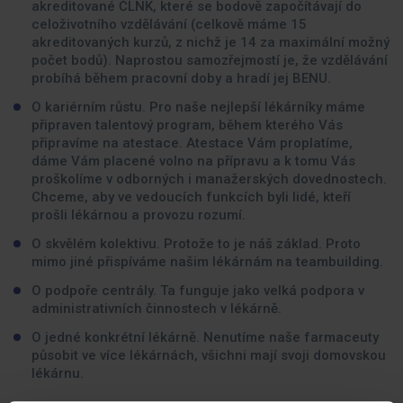
akreditované ČLNK, které se bodově započítávají do
celoživotního vzdělávání (celkově máme 15
akreditovaných kurzů, z nichž je 14 za maximální možný
počet bodů). Naprostou samozřejmostí je, že vzdělávání
probíhá během pracovní doby a hradí jej BENU.
O kariérním růstu. Pro naše nejlepší lékárníky máme
připraven talentový program, během kterého Vás
připravíme na atestace. Atestace Vám proplatíme,
dáme Vám placené volno na přípravu a k tomu Vás
proškolíme v odborných i manažerských dovednostech.
Chceme, aby ve vedoucích funkcích byli lidé, kteří
prošli lékárnou a provozu rozumí.
O skvělém kolektivu. Protože to je náš základ. Proto
mimo jiné přispíváme našim lékárnám na teambuilding.
O podpoře centrály. Ta funguje jako velká podpora v
administrativních činnostech v lékárně.
O jedné konkrétní lékárně. Nenutíme naše farmaceuty
působit ve více lékárnách, všichni mají svoji domovskou
lékárnu.