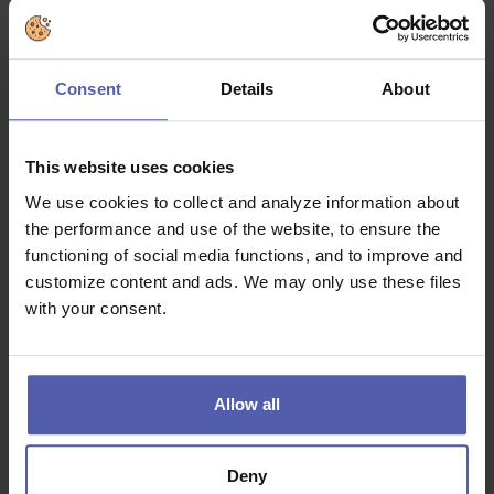
Jaké zkušenosti byste měli mít:
Farmaceutické vzdělání. Je to legislativní nutností.
Consent
Details
About
Týmového ducha. Každá lékárna funguje jako jedinečná
parta lidí.
This website uses cookies
Zájem o pacienta a jeho zdraví a ochotu poskytovat
kvalitní odborné poradenství.
We use cookies to collect and analyze information about
Příjemné vystupování a spolehlivost.
the performance and use of the website, to ensure the
functioning of social media functions, and to improve and
Na předchozí praxi nezáleží. Máme vyvážený tým
customize content and ads. We may only use these files
složený nejen z absolventů, ale i zkušených
farmaceutů. Vzájemně si pomáháme a své zkušenosti
with your consent.
sdílíme.
Co dostanete na oplátku:
Allow all
10 000 Kč/rok
ve slevách na nákup v lékárnách BENU a
veškeré služby Center prevence s poradenstvím
Deny
zdarma