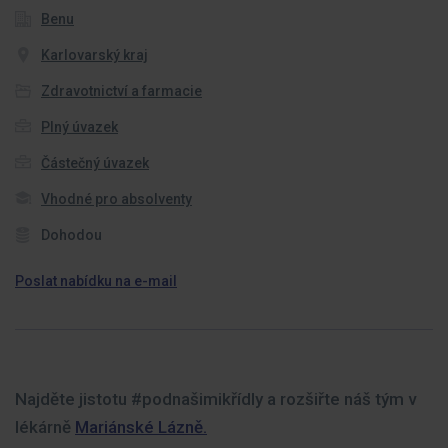
Benu
Karlovarský kraj
Zdravotnictví a farmacie
Plný úvazek
Částečný úvazek
Vhodné pro absolventy
Dohodou
Poslat nabídku na e-mail
Najděte jistotu #podnašimikřídly a rozšiřte náš tým v
lékárně
Mariánské Lázně.