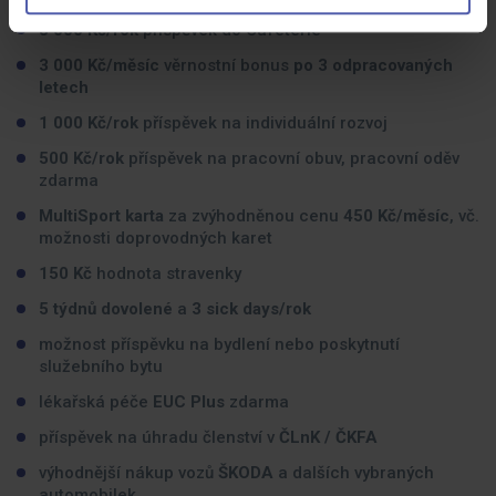
3 000 Kč/rok
příspěvek do Cafeterie
3 000 Kč/měsíc
věrnostní bonus
po 3 odpracovaných
letech
1 000 Kč/rok
příspěvek na individuální rozvoj
500 Kč/rok
příspěvek na pracovní obuv, pracovní oděv
zdarma
MultiSport karta
za zvýhodněnou cenu
450 Kč/měsíc
, vč.
možnosti doprovodných karet
150 Kč
hodnota stravenky
5 týdnů
dovolené
a
3 sick days/rok
možnost příspěvku na bydlení nebo poskytnutí
služebního bytu
lékařská péče
EUC Plus
zdarma
příspěvek na úhradu členství v
ČLnK / ČKFA
výhodnější nákup vozů
ŠKODA
a dalších vybraných
automobilek