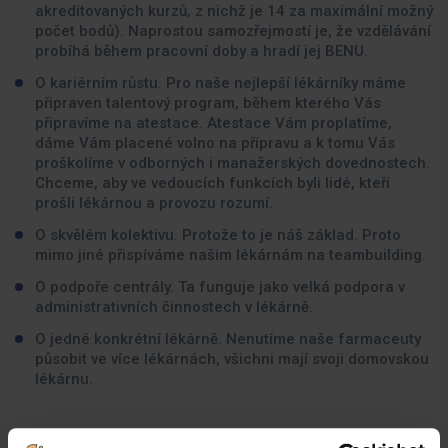
akreditovaných kurzů, z nichž je 14 za maximální možný
počet bodů). Naprostou samozřejmostí je, že vzdělávání
probíhá během pracovní doby a hradí jej BENU.
O kariérním růstu. Pro naše nejlepší lékárníky máme
připraven talentový program, během kterého Vás
připravíme na atestace. Atestace Vám proplatíme,
dáme Vám placené volno na přípravu a k tomu Vás
proškolíme v odborných i manažerských dovednostech.
Chceme, aby ve vedoucích funkcích byli lidé, kteří
prošli lékárnou a provozu rozumí.
O skvělém kolektivu. Protože to je náš základ. Proto
mimo jiné přispíváme našim lékárnám na teambuilding.
O podpoře centrály. Ta funguje jako velká podpora v
administrativních činnostech v lékárně.
O jedné konkrétní lékárně. Nenutíme naše farmaceuty
působit ve více lékárnách, všichni mají svoji domovskou
lékárnu.
Jaké zkušenosti byste měli mít: