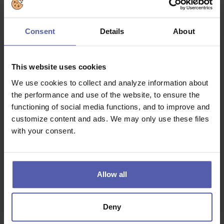
Farmaceutické vzdělání. Je to legislativní nutností.
Consent
Details
About
Týmového ducha. Každá lékárna funguje jako jedinečná
parta lidí.
Zájem o pacienta a jeho zdraví a ochotu poskytovat
This website uses cookies
kvalitní odborné poradenství.
We use cookies to collect and analyze information about
Příjemné vystupování a spolehlivost.
the performance and use of the website, to ensure the
Na předchozí praxi nezáleží. Máme vyvážený tým
functioning of social media functions, and to improve and
složený nejen z absolventů, ale i zkušených
customize content and ads. We may only use these files
farmaceutů. Vzájemně si pomáháme a své zkušenosti
with your consent.
sdílíme.
Co dostanete na oplátku:
Allow all
10 000 Kč/rok
ve slevách na nákup v lékárnách BENU a
veškeré služby Center prevence s poradenstvím
zdarma
Deny
3 000 Kč/rok
příspěvek do Cafeterie