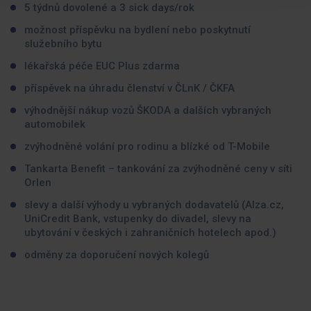
5 týdnů dovolené a 3 sick days/rok
možnost příspěvku na bydlení nebo poskytnutí
služebního bytu
lékařská péče EUC Plus zdarma
příspěvek na úhradu členství v ČLnK / ČKFA
výhodnější nákup vozů ŠKODA a dalších vybraných
automobilek
zvýhodněné volání pro rodinu a blízké od T-Mobile
Tankarta Benefit – tankování za zvýhodněné ceny v síti
Orlen
slevy a další výhody u vybraných dodavatelů (Alza.cz,
UniCredit Bank, vstupenky do divadel, slevy na
ubytování v českých i zahraničních hotelech apod.)
odměny za doporučení nových kolegů