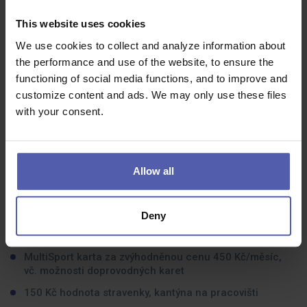
farmaceutů. Vzájemně si pomáháme a své zkušenosti
sdílíme.
This website uses cookies
We use cookies to collect and analyze information about
the performance and use of the website, to ensure the
Co dostanete na oplátku:
functioning of social media functions, and to improve and
10 000 Kč/rok ve slevách na nákup v lékárnách BENU a
customize content and ads. We may only use these files
veškeré služby Center prevence s poradenstvím
with your consent.
zdarma
3 000 Kč/rok příspěvek do Cafeterie
3 000 Kč/měsíc věrnostní bonus po 3 odpracovaných
Allow all
letech
1 000 Kč/rok příspěvek na individuální rozvoj
Deny
500 Kč/rok příspěvek na pracovní obuv, pracovní oděv
zdarma
MultiSport karta za zvýhodněnou cenu 450 Kč/měsíc,
vč. možnosti doprovodných karet
150 Kč hodnota stravenky, kantýna na pracovišti