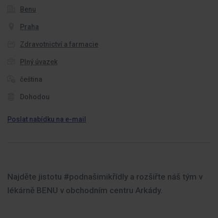
Benu
Praha
Zdravotnictví a farmacie
Plný úvazek
čeština
Dohodou
Poslat nabídku na e-mail
Najděte jistotu #podnašimikřídly a rozšiřte náš tým v
lékárně BENU v obchodním centru Arkády.