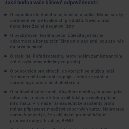
Jaké budou vaše klíčové odpovědnosti:
O expedici dle Vašeho nejlepšího úsudku. Máme široký
sortiment velice kvalitních produktů. Navíc u nás
nenajdete žádné negativní listy.
O poskytování kvalitní péče. Důležitá je hlavně
odbornost a konzultační činnost a pacienti jsou pro nás
na prvním místě.
O stabilitě. Pořád rosteme, proto našim zaměstnancům
stále zvyšujeme odměny za prodej.
O odborných projektech, do kterých se můžou naši
farmaceutičtí asistenti zapojit. Jedná se např. o
screening diabetu či cholesterolu.
O budování odbornosti. Abychom mohli vystupovat jako
odborníci, musíme k tomu mít také pravidelný přísun
informací. Pro naše farmaceutické asistenty proto
máme připravené množství odborných kurzů. Naprostou
samozřejmostí je, že vzdělávání probíhá během
pracovní doby a hradí jej BENU.