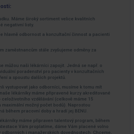
osti:
dku. Máme široký sortiment velice kvalitních
 negativní listy.
 je hlavně odbornost a konzultační činnost a pacienti
ašim zaměstnancům stále zvyšujeme odměny za
e můžou naši lékárníci zapojit. Jedná se např. o
viduální poradenství pro pacienty v konzultačních
ní a spoustu dalších projektů.
i vystupovat jako odborníci, musíme k tomu mít
o naše lékárníky máme připravené kurzy akreditované
o celoživotního vzdělávání (celkově máme 15
za maximální možný počet bodů). Naprostou
íhá během pracovní doby a hradí jej BENU.
 lékárníky máme připraven talentový program, během
 Atestace Vám proplatíme, dáme Vám placené volno
 v odborných i manažerských dovednostech. Chceme,