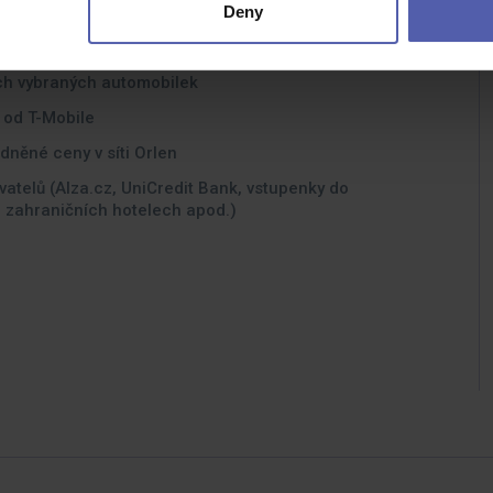
Deny
 ČKFA
ch vybraných automobilek
 od T-Mobile
dněné ceny v síti Orlen
vatelů (Alza.cz, UniCredit Bank, vstupenky do
 i zahraničních hotelech apod.)