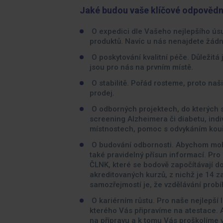
Jaké budou vaše klíčové odpovědn
O expedici dle Vašeho nejlepšího úsu
produktů. Navíc u nás nenajdete žádné
O poskytování kvalitní péče. Důležitá
jsou pro nás na prvním místě.
O stabilitě. Pořád rosteme, proto n
prodej.
O odborných projektech, do kterých s
screening Alzheimera či diabetu, indi
místnostech, pomoc s odvykáním kouře
O budování odbornosti. Abychom mohl
také pravidelný přísun informací. Pr
ČLNK, které se bodově započítávají d
akreditovaných kurzů, z nichž je 14 
samozřejmostí je, že vzdělávání prob
O kariérním růstu. Pro naše nejlepší
kterého Vás připravíme na atestace.
na přípravu a k tomu Vás proškolíme