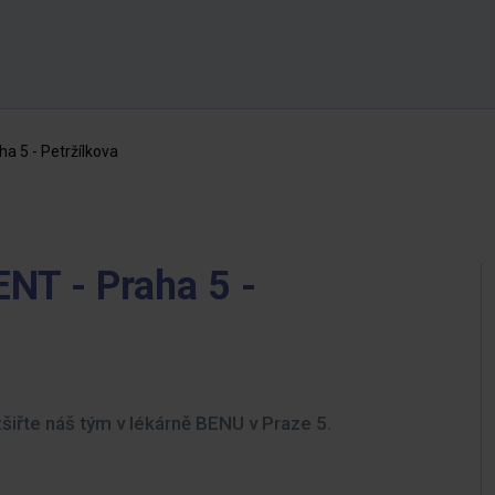
a 5 - Petržílkova
T - Praha 5 -
zšiřte náš tým v lékárně BENU v Praze 5.