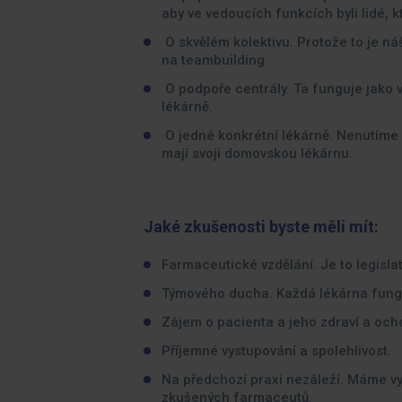
aby ve vedoucích funkcích byli lidé, k
O skvělém kolektivu. Protože to je n
na teambuilding.
O podpoře centrály. Ta funguje jako 
lékárně.
O jedné konkrétní lékárně. Nenutíme 
mají svoji domovskou lékárnu.
Jaké zkušenosti byste měli mít:
Farmaceutické vzdělání. Je to legislat
Týmového ducha. Každá lékárna funguj
Zájem o pacienta a jeho zdraví a ocho
Příjemné vystupování a spolehlivost.
Na předchozí praxi nezáleží. Máme vy
zkušených farmaceutů.