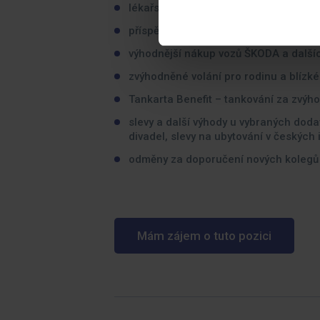
lékařská péče EUC Plus zdarma
příspěvek na úhradu členství v ČLnK /
výhodnější nákup vozů ŠKODA a další
zvýhodněné volání pro rodinu a blízké
Tankarta Benefit – tankování za zvýho
slevy a další výhody u vybraných doda
divadel, slevy na ubytování v českých
odměny za doporučení nových kolegů
Mám zájem o tuto pozici