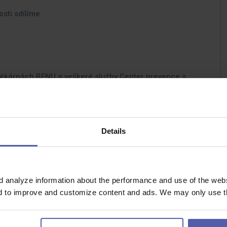
sti sdílíme
 lékárnách BENU a veškeré služby Center prevence s
 odpracovaných letech
Details
 rozvoj
v, pracovní oděv zdarma
u 450 Kč/měsíc, vč. možnosti doprovodných karet
d analyze information about the performance and use of the websi
 pracovišti
nd to improve and customize content and ads. We may only use th
skytnutí služebního bytu