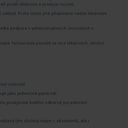
teří prošli lékárnou a provozu rozumí.
áš základ. Proto mimo jiné přispíváme našim lékárnám
velká podpora v administrativních činnostech v
naše farmaceuty působit ve více lékárnách, všichni
ivní nutností.
e jako jedinečná parta lidí.
tu poskytovat kvalitní odborné poradenství.
vážený tým složený nejen z absolventů, ale i