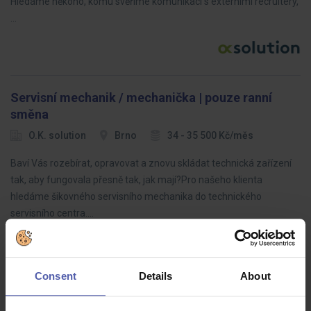
Hledáme někoho, komu svěříme komunikaci s externími recruitery,
…
Servisní mechanik / mechanička | pouze ranní
směna
O.K. solution
Brno
34 - 35 500 Kč/měs
Baví Vás rozebírat, opravovat a znovu skládat technická zařízení
tak, aby fungovala přesně tak, jak mají?Pro našeho klienta
hledáme šikovného servisního mechanika do technického
servisního centra.…
Consent
Details
About
Elektromontér/ka | 1 směna | 40 000 Kč náborový
příspěvek