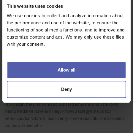
This website uses cookies
HOFMANN WIZARD
Kuřim
We use cookies to collect and analyze information about
33 600 - 33 600 Kč/měs
the performance and use of the website, to ensure the
Přidejte se k výrobě technologicky vyspělých strojů, které míří k
functioning of social media functions, and to improve and
zákazníkům po celém světě. Čeká vás zajímavá práce v
customize content and ads. We may only use these files
elektrotechnice, stabilní zázemí a řada atraktivních benefitů.
with your consent.
Allow all
🛠️ Seřizovač/ka ⚙️| mzda 41-47 000 Kč | i bez
praxe
Deny
HOFMANN WIZARD
Vyškov
41 - 47 000 Kč/měs
Pro stabilní mezinárodní společnost zaměřenou na vstřikování
plastů hledáme nového kolegu / novou kolegyni na pozici
Seřizovač/ka. Vítáme i absolventy — čeká vás odborné zaškolení,
podpora zkušeného…