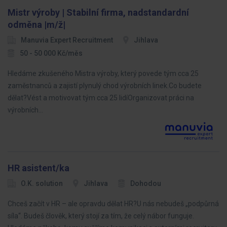
Mistr výroby | Stabilní firma, nadstandardní
odměna |m/ž|
Manuvia Expert Recruitment
Jihlava
50 - 50 000 Kč/měs
Hledáme zkušeného Mistra výroby, který povede tým cca 25
zaměstnanců a zajistí plynulý chod výrobních linek.Co budete
dělat?Vést a motivovat tým cca 25 lidíOrganizovat práci na
výrobních…
HR asistent/ka
O.K. solution
Jihlava
Dohodou
Chceš začít v HR – ale opravdu dělat HR?U nás nebudeš „podpůrná
síla“. Budeš člověk, který stojí za tím, že celý nábor funguje.