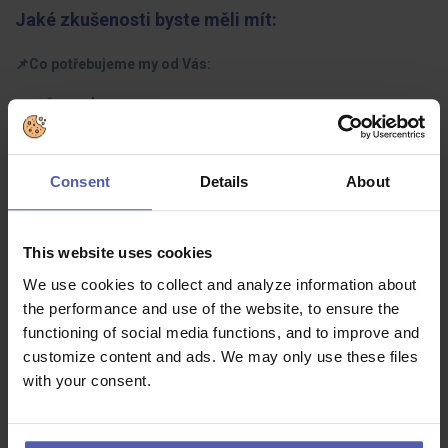
Jaké zkušenosti byste měli mít:
📌Co potřebujeme my od Vás:
- vyučen v oboru
- znalost čtení výkresové dokumentace
- manuální zručnost
Consent
Details
About
- pečlivost, přesnost, samostatnost
This website uses cookies
- praxe výhodou
We use cookies to collect and analyze information about
the performance and use of the website, to ensure the
Co dostanete na oplátku:
functioning of social media functions, and to improve and
customize content and ads. We may only use these files
📌A co získáte Vy od nás:
with your consent.
• mzda 33-35 000 Kč/m
• náborový příspěvek 40 000 Kč