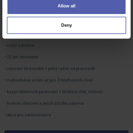
Allow all
• příspěvek na penzijní připojištění 1500 Kč
• příspěvek na volnočasové aktivity 3000 Kč
Deny
• příplatky dle kolektivní smlouvy a ZP
• roční odměna
• 25 dní dovolené
• závodní stravování + pitný režim na pracovišti
• zvýhodněné volání až pro 5 telefonních čísel
• bezproblémové parkování + blízkost vlak. nádraží
• firemní oblečení a jejich údržba zdarma
• akce pro zaměstnance