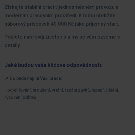
Získejte stabilní práci v jednosměnném provozu a
moderním pracovním prostředí. K tomu obdržíte
náborový příspěvek 40 000 Kč jako příjemný start.
Pošlete nám svůj životopis a my se vám ozveme s
detaily.
Jaké budou vaše klíčové odpovědnosti:
📌 Co bude náplní Vaší práce:
- odjehlování, broušení, vrtání, řezání závitů, lepení, čištění,
rýsování odlitků