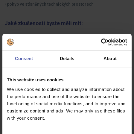
• pohyb ve stísněných technických prostorech
Jaké zkušenosti byste měli mít:
📌Co potřebujeme my od Vás:
• dobrou fyzickou zdatnost a manuální zručnost
Consent
Details
About
• ochotu pracovat ve dvousměnném/třísměnném provozu
• časovou flexibilitu pro držení týdenních a víkendových
pohotovostí
This website uses cookies
We use cookies to collect and analyze information about
• absenci strachu z výšek a uzavřených prostor
the performance and use of the website, to ensure the
• technické myšlení
functioning of social media functions, and to improve and
customize content and ads. We may only use these files
with your consent.
Co dostanete na oplátku: