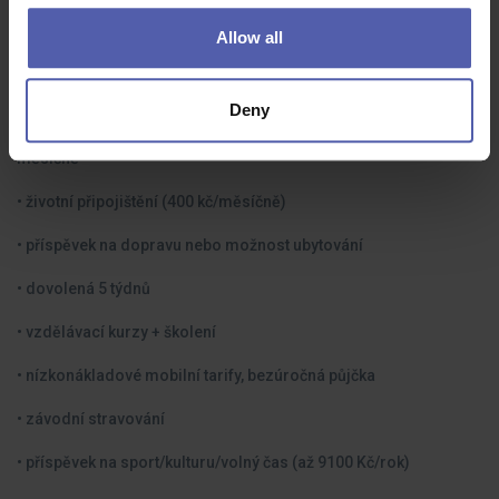
📌A co získáte Vy od nás:
Allow all
• mzda 38 - 45 000 Kč hrubého (dle vašich zkušeností)
• bonusy/prémie + 13. mzda
Deny
• příspěvek na penzijní připojištění ve výši 4% z hrubé mzdy
měsíčně
• životní připojištění (400 kč/měsíčně)
• příspěvek na dopravu nebo možnost ubytování
• dovolená 5 týdnů
• vzdělávací kurzy +
školení
• nízkonákladové mobilní tarify, bezúročná půjčka
• závodní stravování
• příspěvek na sport/kulturu/volný čas (až 9100 Kč/rok)