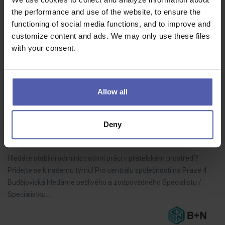
the performance and use of the website, to ensure the
Máte zkušenosti z výrobního prostředí a hledáte nové
functioning of social media functions, and to improve and
zaměstnání? Pošlete nám svůj životopis. Právě hledáme
customize content and ads. We may only use these files
manuálně zručné posily do výrobního závodu na Triangle zóně do
with your consent.
třísměnného provozu.
Allow all
Administrátor IMS - CELÁ PRAHA – částečný
úvazek - vhodné pro OZP
Deny
BplusN
PRAHA
Dohodou
Hledáte stabilní administrativní práci v přátelském prostředí?
Přidejte se k našemu týmu! Pro centrálu společnosti na Praze 4 –
Budějovická hledáme pečlivého a zodpovědného Specialistu /
Specialistku…