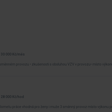
- 30 000 Kč/měs
ř směnném provozu • zkušenosti s obsluhou VZV v provozu• místo výkon
- 28 000 Kč/hod
ětlometu práce vhodná pro ženy i muže 3 směnný provoz místo výkonu p