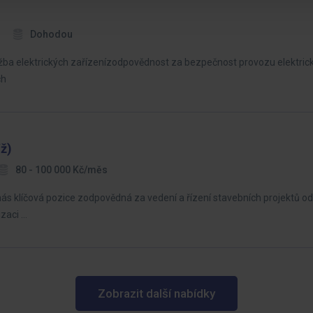
Dohodou
držba elektrických zařízenízodpovědnost za bezpečnost provozu elektric
ch
/ž)
80 - 100 000 Kč/měs
nás klíčová pozice zodpovědná za vedení a řízení stavebních projektů o
izaci …
Zobrazit další nabídky