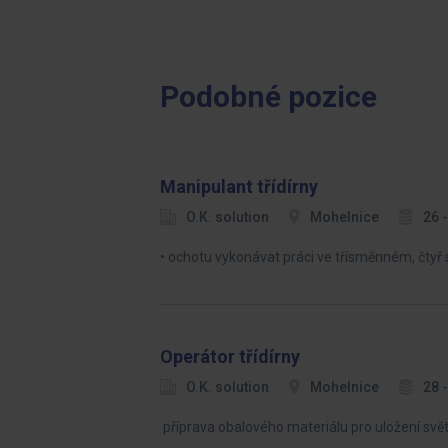
Podobné pozice
Manipulant třídírny
O.K. solution
Mohelnice
26 
• ochotu vykonávat práci ve třísměnném, čty
Operátor třídírny
O.K. solution
Mohelnice
28 
příprava obalového materiálu pro uložení sv