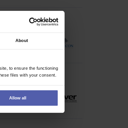
About
stalací technologií a
te, to ensure the functioning
ese files with your consent.
Allow all
tí zkušeného týmu ve