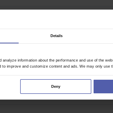
cké centrum
/měs
Details
chnického zázemí logistického centra.• Koordinace stavebních úprav, in
ní údržby a…
d analyze information about the performance and use of the websi
nd to improve and customize content and ads. We may only use th
í ČB
hodou
Deny
ní výroby v malém rodinném závodě v Českém Brodě a stát se tak součás
 Jak získat…