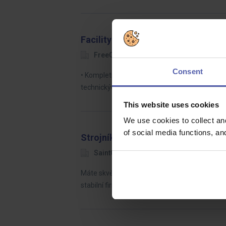
Facility Manager pro nové logisti
FreeCon
Jihlava
70 000 Kč
Consent
• Kompletní odpovědnost za správu budovy a te
technických projektů.• Řízení revizí, preventiv
This website uses cookies
We use cookies to collect an
of social media functions, a
Strojník_Obsluha strojního zařízen
SaintGobain
Český Brod
Do
Máte skvělou příležitost posílit naše odděle
stabilní firmě, které záleží na zaměstnancích!