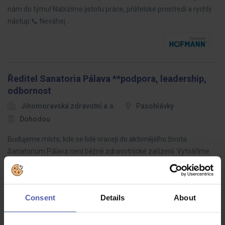
nám do týmu! Nabízíme jistotu práce, přátelské prostředí a rychlý
nástup.📞 Neváhej…
Ředitel Sanatoria Pálava **podpora, leadership,
odbornost
Jihomoravská zdravotní a.s.
Pasohlávky
Dohodou
Budujeme místo, kde se lidé vracejí do aktivnějšího života.
Sanatorium Pálava není běžné zdravotnické zařízení. Vytváříme
moderní odborný rehabilitační ústav, který staví na špičkové
odbornosti,…
Consent
Details
About