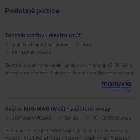
Podobné pozice
Technik údržby - elektro (m/ž)
Manuvia Expert Recruitment
Brno
35 - 45 000 Kč/měs
Elektrikář či elektromechanik? Společného mají jedno ELEKTRO a
přesně to my hledáme! Nabídka je vhodná i pro šikovné absolventy.
Svářeč MIG/MAG (M/Ž) - zajištěné svozy
HOFMANN WIZARD
Brniště
50 - 60 000 Kč/měs
Hledáme svářeče MIG/MAG! 🔧Máš zkušenosti se svařováním
metodou MIG/MAG a hledáš práci bez nočních směn? Přidej se k