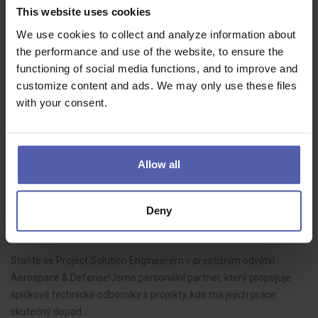
Technolog lisování - náborový bonus 50.000 Kč
This website uses cookies
O.K. solution
Havlíčkův Brod
Dohodou
We use cookies to collect and analyze information about
the performance and use of the website, to ensure the
Na této pozici získáte možnost podílet se na nových projektech,
functioning of social media functions, and to improve and
pracovat s lisovací technologií na vysoké úrovni a vidět reálný
customize content and ads. We may only use these files
dopad své práce na výslednou výrobu. Po zaučení se můžete
with your consent.
zapojit i do…
Allow all
Project Solution Engineer pro oblast Aerospace &
Defense
Deny
O.K. solution
Olomoucký kraj
Dohodou
Staňte se Project Solution Engineerem v prestižním odvětví
Aerospace & Defense!Jsme personální partner, který propojuje
špičkové technické odborníky s projekty, kde má jejich práce
skutečný dopad.…