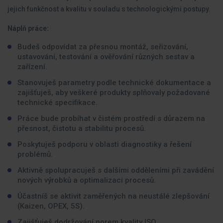
jejich funkčnost a kvalitu v souladu s technologickými postupy.
Náplň práce:
Budeš odpovídat za přesnou montáž, seřizování,
ustavování, testování a ověřování různých sestav a
zařízení.
Stanovuješ parametry podle technické dokumentace a
zajišťuješ, aby veškeré produkty splňovaly požadované
technické specifikace.
Práce bude probíhat v čistém prostředí s důrazem na
přesnost, čistotu a stabilitu procesů.
Poskytuješ podporu v oblasti diagnostiky a řešení
problémů.
Aktivně spolupracuješ s dalšími odděleními při zavádění
nových výrobků a optimalizaci procesů.
Účastníš se aktivit zaměřených na neustálé zlepšování
(Kaizen, OPEX, 5S).
Zajišťuješ dodržování norem kvality ISO,