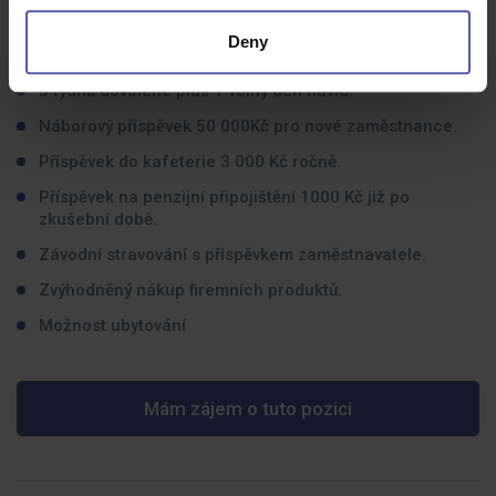
Co dostanete na oplátku:
Deny
Moderní pracoviště
5 týdnů dovolené plus 1 volný den navíc.
Náborový příspěvek 50 000Kč pro nové zaměstnance.
Příspěvek do kafeterie 3 000 Kč ročně.
Příspěvek na penzijní připojištění 1000 Kč již po
zkušební době.
Závodní stravování s příspěvkem zaměstnavatele.
Zvýhodněný nákup firemních produktů.
Možnost ubytování
Mám zájem o tuto pozici