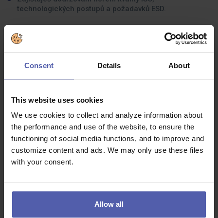
technologických postupů a požadavků ESD.
Jaké zkušenosti byste měli mít:
Technické vzdělání
Consent
Details
About
Výhodou je
praxe
v přesné montáži, seřizování a
testování.
This website uses cookies
Schopnost
číst a rozumět
technickým výkresům a
montážní dokumentaci.
We use cookies to collect and analyze information about
Znalost
optických komponentů
a systémů výhodou.
the performance and use of the website, to ensure the
functioning of social media functions, and to improve and
Vysoká
manuální zručnost
a schopnost práce s malými
customize content and ads. We may only use these files
a přesnými díly.
with your consent.
Základní znalost práce na
PC
(MS Office, výrobní
systémy).
Ochota pracovat ve
směnném provozu
.
Allow all