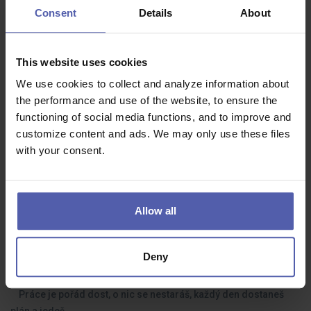
Consent
Details
About
KOHO HLEDÁME?
This website uses cookies
Pokud jsi manuálně zručný, jsi náš člověk.
We use cookies to collect and analyze information about
Parťáka, na které je spoleh.
the performance and use of the website, to ensure the
Sedačku do osmýho? O.K. Je třeba to brát s humorem.
functioning of social media functions, and to improve and
Taháme těžký věci, nic pro slečinky.
customize content and ads. We may only use these files
with your consent.
Měl bys být důsledný. Za odvedenou práci totiž neseme
odpovědnost.
Allow all
Co dostanete na oplátku:
CO TI ZA TO NABÍDNEME?
Deny
Práce je pořád dost, o nic se nestaráš, každý den dostaneš