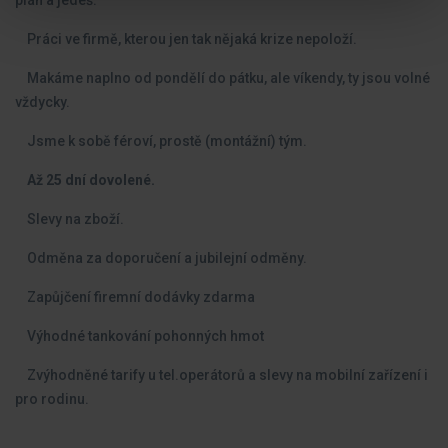
plán a jedeš.
Práci ve firmě, kterou jen tak nějaká krize nepoloží.
Makáme naplno od pondělí do pátku, ale víkendy, ty jsou volné
vždycky.
Jsme k sobě féroví, prostě (montážní) tým.
Až 25 dní dovolené.
Slevy na zboží.
Odměna za doporučení a jubilejní odměny.
Zapůjčení firemní dodávky zdarma
Výhodné tankování pohonných hmot
Zvýhodněné tarify u tel.operátorů a slevy na mobilní zařízení i
pro rodinu.