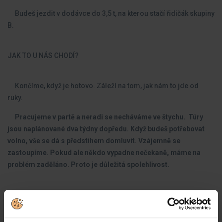
Budeš jezdit v dodávce do 3,5 t, na kterou stačí řidičák skupiny
B.
JAK TO U NÁS CHODÍ?
Končíme, když je hotovo. Záleží na tom, jak nám to jde od
ruky.
Pracujeme v partě a neradi se necháváme ve štychu. Túry
jsou naplánované dva týdny dopředu. Když budeš potřebovat
volno, vše se dá s předstihem domluvit. Vzájemně se
zastoupíme. Pokud ale někdo vypadne nečekaně, máme na
problém zaděláno. Proto je důležitá spolehlivost.
Jaké zkušenosti byste měli mít: