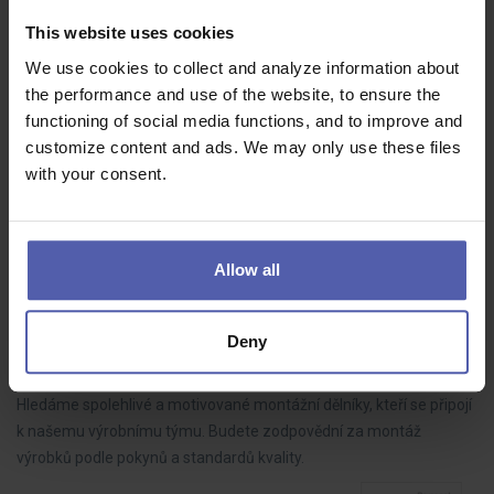
HOFMANN WIZARD
Plzeňský kraj
This website uses cookies
70 - 85 000 Kč/měs
We use cookies to collect and analyze information about
Do našeho týmu hledáme LEAN technika, který bude aktivně
the performance and use of the website, to ensure the
rozvíjet výrobní procesy, řídit zlepšovací projekty a spolupracovat s
functioning of social media functions, and to improve and
kolegy napříč výrobou. Pokud máte analytické myšlení, dokážete
customize content and ads. We may only use these files
dotahovat…
with your consent.
Allow all
Montážní dělník ve výrobě BEZ NOČNÍCH (M/Ž)
HOFMANN WIZARD
Nový Bydžov
Deny
35 - 39 000 Kč/měs
Hledáme spolehlivé a motivované montážní dělníky, kteří se připojí
k našemu výrobnímu týmu. Budete zodpovědní za montáž
výrobků podle pokynů a standardů kvality.