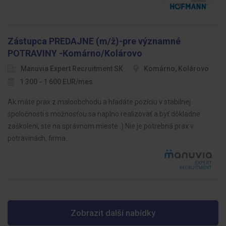
Zástupca PREDAJNE (m/ž)-pre významné
POTRAVINY -Komárno/Kolárovo
Manuvia Expert Recruitment SK
Komárno, Kolárovo
1 300 - 1 600 EUR/mes
Ak máte prax z maloobchodu a hľadáte pozíciu v stabilnej
spoločnosti s možnosťou sa naplno realizovať a byť dôkladne
zaškolení, ste na správnom mieste :) Nie je potrebná prax v
potravinách, firma…
Zobrazit další nabídky