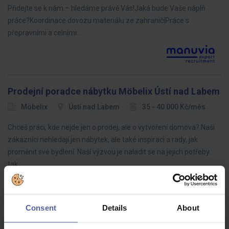
Přidejte se k nám – hledáme právě Vás!Jaká bude Vaše náplň
práce?Koordinace dovozu materiálu ze zahraničíPráce s
přepravními a celními…
Prodejní poradce nábytku Möbelix Ústí nad Labem
Möbelix
Ústí nad Labem
35 - 40 000 Kč/měs
Chceš práci, kde nejde jen o prodej, ale o vytvoření domova? Naši
zákazníci nehledají jen nábytek, ale také inspiraci a rady, jak
proměnit své bydlení. Naší výzvou je naladit se na jejich potřeby
tak…
Consent
Details
About
LEAN specialista (ž/m)