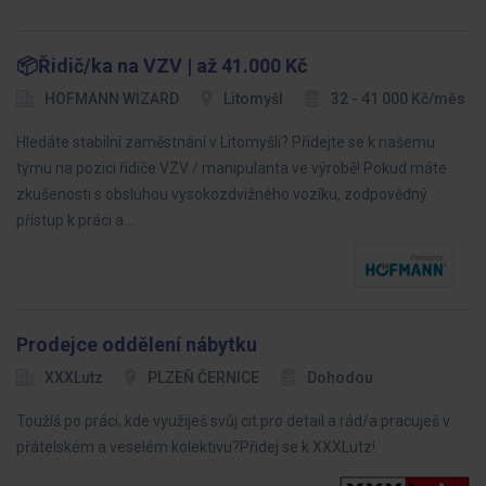
📦Řidič/ka na VZV | až 41.000 Kč
HOFMANN WIZARD
Litomyšl
32 - 41 000 Kč/měs
Hledáte stabilní zaměstnání v Litomyšli? Přidejte se k našemu
týmu na pozici řidiče VZV / manipulanta ve výrobě! Pokud máte
zkušenosti s obsluhou vysokozdvižného vozíku, zodpovědný
přístup k práci a…
Prodejce oddělení nábytku
XXXLutz
PLZEŇ ČERNICE
Dohodou
Toužíš po práci, kde využiješ svůj cit pro detail a rád/a pracuješ v
přátelském a veselém kolektivu?Přidej se k XXXLutz!