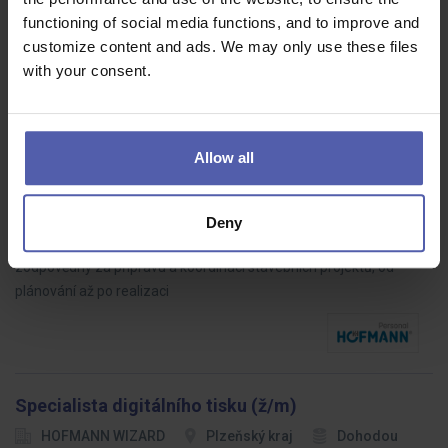
🛠️ Hledáme hlavního stavbyvedoucího, který vezme stavbu pevně
functioning of social media functions, and to improve and
do rukou – technicky, organizačně i lidsky – a povede ji k
customize content and ads. We may only use these files
úspěšnému dokončení.
with your consent.
Allow all
Přípravář pozemních staveb (ž/m)
HOFMANN WIZARD
Brno
40 - 60 000 Kč/měs
Deny
Hledáme zkušeného přípraváře pozemních staveb, který bude
zodpovědný za přípravu a koordinaci stavebních projektů, od
plánování až po realizaci
Specialista digitálního tisku (ž/m)
HOFMANN WIZARD
Plzeňský kraj
Dohodou