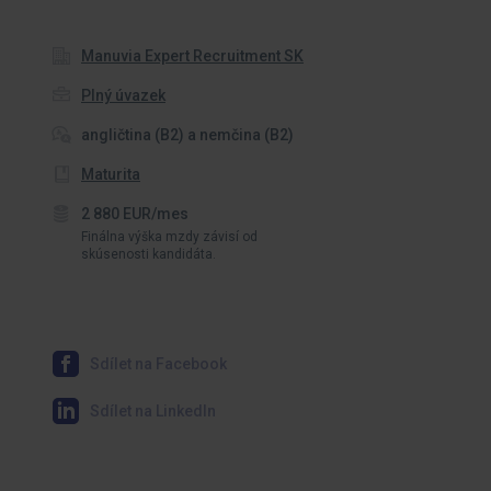
Manuvia Expert Recruitment SK
Plný úvazek
angličtina (B2) a nemčina (B2)
Maturita
2 880 EUR/mes
Finálna výška mzdy závisí od
skúsenosti kandidáta.
Sdílet na Facebook
Sdílet na LinkedIn