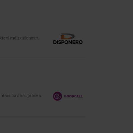
který má zkušenosti,
tací, baví vás práce s