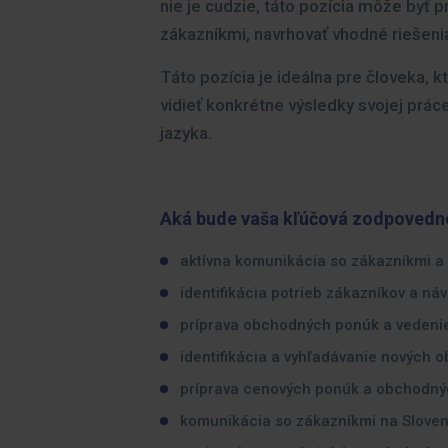
nie je cudzie, táto pozícia môže byť 
zákazníkmi, navrhovať vhodné riešenia
Táto pozícia je ideálna pre človeka, k
vidieť konkrétne výsledky svojej prá
jazyka.
Aká bude vaša kľúčová zodpovedn
aktívna komunikácia so zákazníkmi 
identifikácia potrieb zákazníkov a ná
príprava obchodných ponúk a vedeni
identifikácia a vyhľadávanie nových o
príprava cenových ponúk a obchodn
komunikácia so zákazníkmi na Slovens