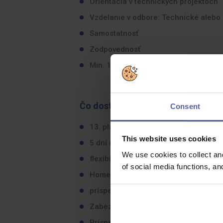
Orientácia v technických projektoch
Vzdelanie v odbore: Technické alebo 
Samostatnosť
Zodpovednosť
Min. 1 rok skúsenosti s predajom
Čo dostanete na oplátku:
Consent
13. plat,
This website uses cookies
5 dní dovolenky navyše,
We use cookies to collect an
flexibilný pracovný čas,
of social media functions, a
Home office
príspevok do DDS
Zabezpečené stravné
Príspevok 150€ ročne na regeneráci