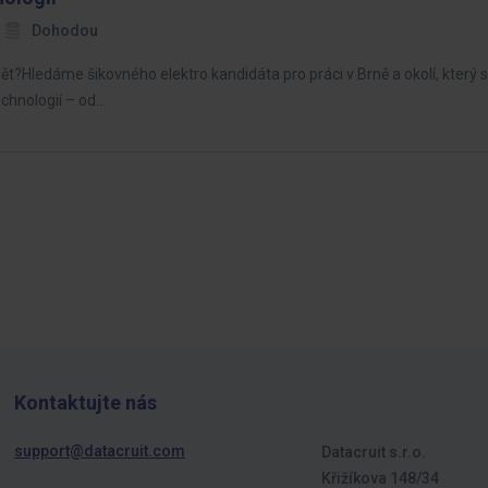
Dohodou
idět?Hledáme šikovného elektro kandidáta pro práci v Brně a okolí, který 
echnologií – od…
Kontaktujte nás
support@datacruit.com
Datacruit s.r.o.
Křižíkova 148/34