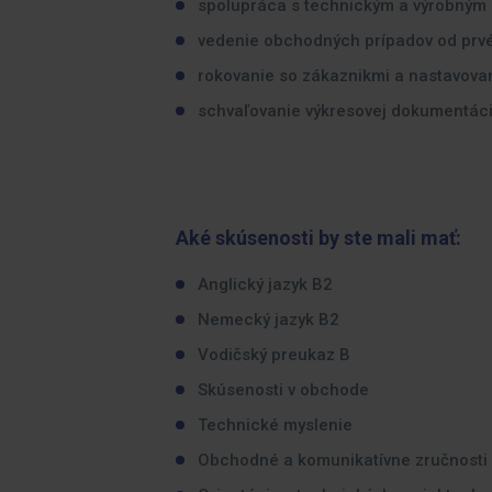
spolupráca s technickým a výrobným
vedenie obchodných prípadov od prvéh
rokovanie so zákaznikmi a nastavovan
schvaľovanie výkresovej dokumentáci
Aké skúsenosti by ste mali mať:
Anglický jazyk B2
Nemecký jazyk B2
Vodičský preukaz B
Skúsenosti v obchode
Technické myslenie
Obchodné a komunikatívne zručnosti