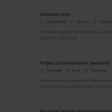
Směnový mistr
DISPONERO
Liberec
Dohod
Pro našeho významného zákazníka z automoti
na kterých může stavět.
Project Documentation Specialist
Goodcall
Brno
Dohodou
Documentation SpecialistBrno | Mezinárodní v
detaily a umíte si pohlídat termíny i komunika
Montážní technik dopravních techn