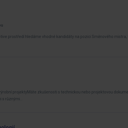
ou
ve prostředí hledáme vhodné kandidáty na pozici Směnového mistra, 
ýrobní projektyMáte zkušenosti s technickou nebo projektovou dokumen
ci s různými…
ologií