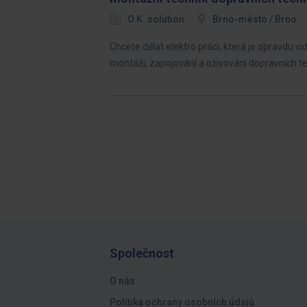
O.K. solution
Brno-město / Brno
Chcete dělat elektro práci, která je opravdu v
montáži, zapojování a oživování dopravních t
Společnost
O nás
Politika ochrany osobních údajů