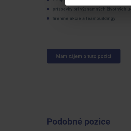
príspevky pri významných životných u
firemné akcie a teambuildingy
Mám zájem o tuto pozici
Podobné pozice