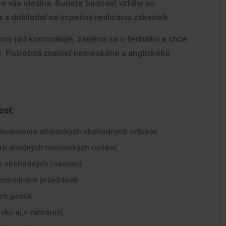
pre vás ideálna. Budete budovať vzťahy so
 a dohliadať na úspešnú realizáciu zákaziek.
torý rád komunikuje, zaujíma sa o techniku a chce
ce. Potrebná znalosť nemeckého a anglického
osť:
a budovanie dlhodobých obchodných vzťahov,
vrh vhodných technických riešení,
e obchodných rokovaní
bchodných príležitostí
ých ponúk
ku aj v zahraničí,