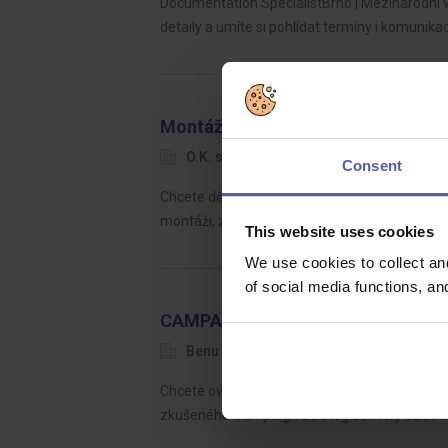
Documentation SpecialistBrno | Mezinárodní v
detaily a umíte si pohlídat termíny i komunika
Montážní technik dopravních techn
O.K. solution
Brno-město / Brno
Consent
Chcete dělat elektro práci, která je opravdu v
montáži, zapojování a oživování dopravních t
This website uses cookies
We use cookies to collect an
of social media functions, a
CAMPAIGN STRATEGIST – B2C C
Benu
Praha hl.m.
Dohodou
Chcete ovlivnit, jak miliony zákazníků vnímaj
zkušeného Campaign Strategist, který bude k