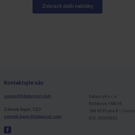
Zobrazit další nabídky
Kontaktujte nás
support@datacruit.com
Datacruit s.r.o.
Křižíkova 148/34
Zdenek Bajer, CEO
186 00 Praha 8 – Corso
zdenek.bajer@datacruit.com
IČO: 03545652