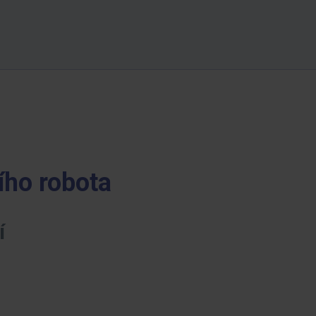
ího robota
í