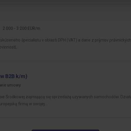
2 000 - 3 200 EUR/m
kúseného špecialistu v oblasti DPH (VAT) a dane z príjmov právnických 
ovinností,…
ów B2B k/m)
awie umowy
opie Środkowej zajmującą się sprzedażą używanych samochodów. Dział
uropejską firmą w swojej…