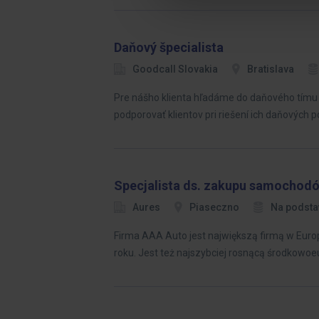
Daňový špecialista
Goodcall Slovakia
Bratislava
Pre nášho klienta hľadáme do daňového tímu s
podporovať klientov pri riešení ich daňových p
Specjalista ds. zakupu samochod
Aures
Piaseczno
Na podst
Firma AAA Auto jest największą firmą w Eur
roku. Jest też najszybciej rosnącą środkowoe