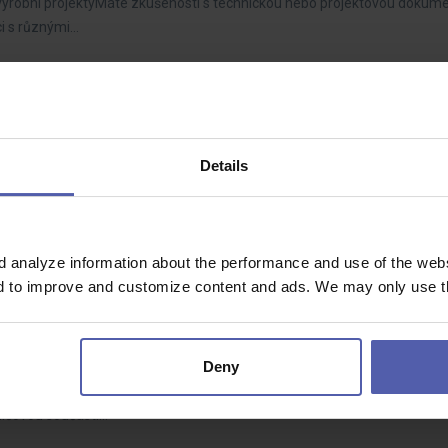
ýrobní projektyMáte zkušenosti s technickou nebo projektovou dokumen
ci s různými…
ologií
Dohodou
Details
idět?Hledáme šikovného elektro kandidáta pro práci v Brně a okolí, který 
echnologií – od…
d analyze information about the performance and use of the websi
nd to improve and customize content and ads. We may only use th
RM
Deny
í komunikaci lékáren BENU? Baví vás data, kampaně a viditelné výsledky
líčovou součástí…