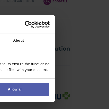
tací, baví vás práce s
About
se bude podílet na
te, to ensure the functioning
ese files with your consent.
Allow all
 vaší práce? Hledáme