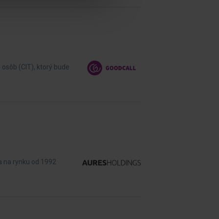
osôb (CIT), ktorý bude
a na rynku od 1992