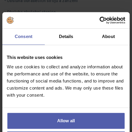
• Obsluha obráběcích strojů a zařízení
• Obsluha zkušební stanice
• Měření a kontrola vyrobených dílců
• Provádění základní údržby a ošetřování strojů a zařízení v
Consent
Details
About
rozsahu výrobní operace
• Vizuální kontrola dílců
This website uses cookies
We use cookies to collect and analyze information about
Jaké zkušenosti byste měli mít:
the performance and use of the website, to ensure the
functioning of social media functions, and to improve and
📌 Co byste měli mít anebo umět
customize content and ads. We may only use these files
with your consent.
• minimálně střední odborné vzdělání ukončené výučním listem
• praxe v oboru výhodou
• český jazyk úroveň B1
Allow all