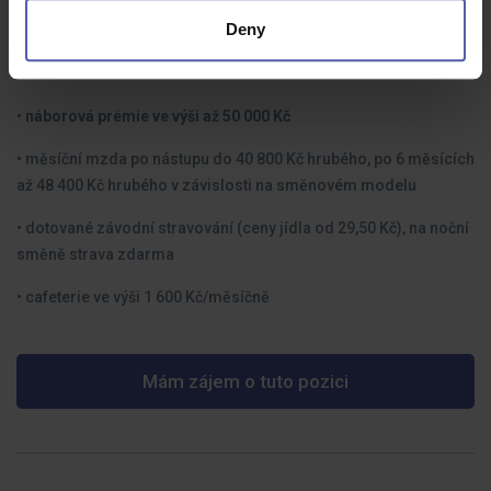
Co dostanete na oplátku:
Deny
📌 Co můžete čekat o nás:
•
náborová prémie ve výši až 50 000 Kč
• měsíční mzda po nástupu do 40 800 Kč hrubého, po 6 měsících
až 48 400 Kč hrubého v závislosti na směnovém modelu
• dotované závodní stravování (ceny jídla od 29,50 Kč), na noční
směně strava zdarma
• cafeterie ve výši 1 600 Kč/měsíčně
Mám zájem o tuto pozici