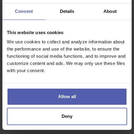
Jaké zkušenosti byste měli mít:
Consent
Details
About
výuční list
zodpovědný přístup k práci
This website uses cookies
manuální zručnost
We use cookies to collect and analyze information about
základní technické myšlení
the performance and use of the website, to ensure the
ochotu pracovat na směny
functioning of social media functions, and to improve and
customize content and ads. We may only use these files
with your consent.
Co dostanete na oplátku:
13. plat
Allow all
nadstandardní příplatky
5 týdnů dovolené
benefity v hodnotě 15 900 Kč ročně
Deny
příspěvek na dovolenou i penzijní připojištění