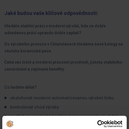
Jaké budou vaše klíčové odpovědnosti:
Hledáte stabilní práci v moderní výrobě, kde za dobře
odvedenou práci opravdu dobře zaplatí?
Do výrobního provozu v Chlumčanech hledáme nové kolegy na
obsluhu keramické pece.
Čeká vás čisté a moderní pracovní prostředí, jistota stabilního
zaměstnání a zajímavé benefity.
Co budete dělat?
obsluhovat moderní automatizovanou výrobní linku
kontrolovat chod výroby
podílet se na výrobě kvalitních keramických produktů