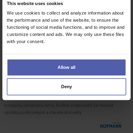
70 - 85 000 Kč/měs
This website uses cookies
We use cookies to collect and analyze information about
Do našeho týmu hledáme LEAN technika, který bude aktivně
the performance and use of the website, to ensure the
rozvíjet výrobní procesy, řídit zlepšovací projekty a spolupracovat s
functioning of social media functions, and to improve and
kolegy napříč výrobou. Pokud máte analytické myšlení, dokážete
customize content and ads. We may only use these files
dotahovat…
with your consent.
Allow all
Montážní dělník ve výrobě BEZ NOČNÍCH (M/Ž)
HOFMANN WIZARD
Nový Bydžov
35 - 39 000 Kč/měs
Deny
Hledáme spolehlivé a motivované montážní dělníky, kteří se připojí
k našemu výrobnímu týmu. Budete zodpovědní za montáž
výrobků podle pokynů a standardů kvality.