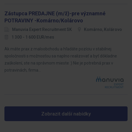
Zástupca PREDAJNE (m/ž)-pre významné
POTRAVINY -Komárno/Kolárovo
Manuvia Expert Recruitment SK
Komárno, Kolárovo
1 300 - 1 600 EUR/mes
Ak máte prax z maloobchodu a hľadáte pozíciu v stabilnej
spoločnosti s možnosťou sa naplno realizovať a byť dôkladne
zaškolení, ste na správnom mieste :) Nie je potrebná prax v
potravinách, firma…
Zobrazit další nabídky