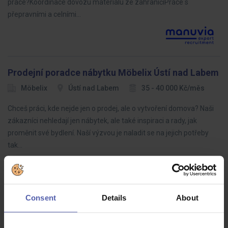
práce?Koordinace dovozu materiálu ze zahraničíPráce s
přepravními a celními…
Prodejní poradce nábytku Möbelix Ústí nad Labem
Möbelix
Ústí nad Labem
35 - 40 000 Kč/měs
Chceš práci, kde nejde jen o prodej, ale o vytvoření domova? Naši
zákazníci nehledají jen nábytek, ale také inspiraci a rady, jak
proměnit své bydlení. Naší výzvou je naladit se na jejich potřeby
tak…
Consent
Details
About
LEAN specialista (ž/m)
HOFMANN WIZARD
Plzeňský kraj