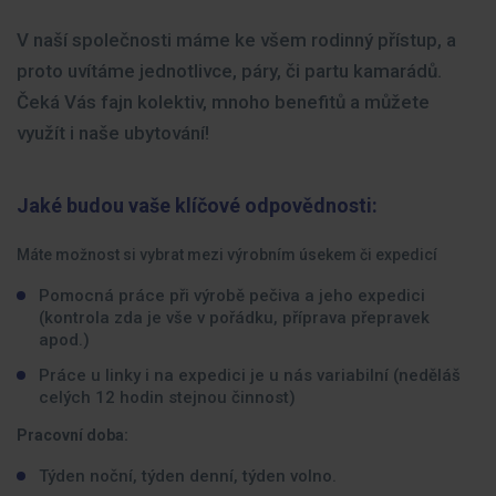
V naší společnosti máme ke všem rodinný přístup, a
proto uvítáme jednotlivce, páry, či partu kamarádů.
Čeká Vás fajn kolektiv, mnoho benefitů a můžete
využít i naše ubytování!
Jaké budou vaše klíčové odpovědnosti:
Máte možnost si vybrat mezi výrobním úsekem či expedicí
Pomocná práce při výrobě pečiva a jeho expedici
(kontrola zda je vše v pořádku, příprava přepravek
apod.)
Práce u linky i na expedici je u nás variabilní (neděláš
celých 12 hodin stejnou činnost)
Pracovní doba:
Týden noční, týden denní, týden volno.