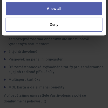
Možnost přesčasů
Allow all
Stravenková karta Edenred
Zaměstnanecké ceny našich výrobků (velmi výhodné
Deny
pro vícečlennou rodinu)
Po dobu pracovní doby se zaměstnanci mají možnost
samozřejmě zdarma občerstvit dle libosti právě
vyrobeným sortimentem
5 týdnů dovolené
Příspěvek na penzijní připojištění
O2 zaměstnanecké zvýhodněné tarify pro zaměstnance
a jejich rodinné příslušníky
Multisport kartička
MOL karta a další menší benefity
V případě zájmu nám zašlete Vás životopis a poté se
domluvíme na pohovoru. :)