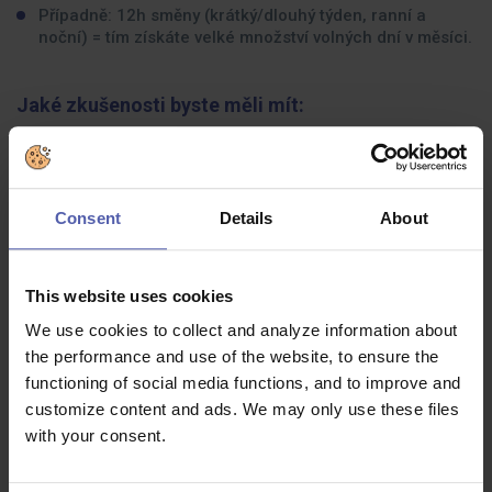
Případně: 12h směny (krátký/dlouhý týden, ranní a
noční) = tím získáte velké množství volných dní v měsíci.
Jaké zkušenosti byste měli mít:
Manuální zručnost
Spolehlivost
Consent
Details
About
Praxe na obdobné pozici není podmínkou v případě
potřeby tě zaučíme
This website uses cookies
Co dostanete na oplátku:
We use cookies to collect and analyze information about
the performance and use of the website, to ensure the
Práci která není fyzicky náročná
functioning of social media functions, and to improve and
Dobré finanční ohodnocení
customize content and ads. We may only use these files
Možnost ubytování
with your consent.
Příležitost vypracovat se velmi rychle na odborné
pozice ve výrobě