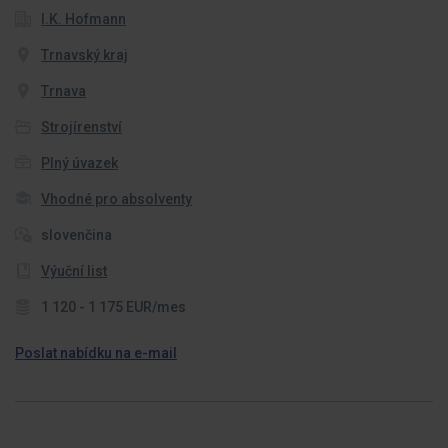
I.K. Hofmann
Trnavský kraj
Trnava
Strojírenství
Plný úvazek
Vhodné pro absolventy
slovenčina
Výuční list
1 120 - 1 175 EUR/mes
Poslat nabídku na e-mail