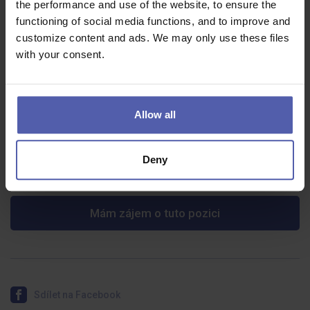
the performance and use of the website, to ensure the
functioning of social media functions, and to improve and
nadštandartné lekárske prehliadky
customize content and ads. We may only use these files
vitamínové balíčky
with your consent.
výrazná dotácia stravy
príspevok zamestnávateľa na DDS
Allow all
vernostné
Deny
2 dni dodatkovej dovolenky navyše
Mám zájem o tuto pozici
Sdílet na Facebook