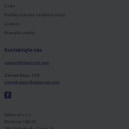
O nás
Politika ochrany osobních údajů
Cookies
Pravidla soutěží
Kontaktujte nás
support@datacruit.com
Zdenek Bajer, CEO
zdenek.bajer@datacruit.com
Datacruit s.r.o.
Křižíkova 148/34
186 00 Praha 8 – Corso 2A