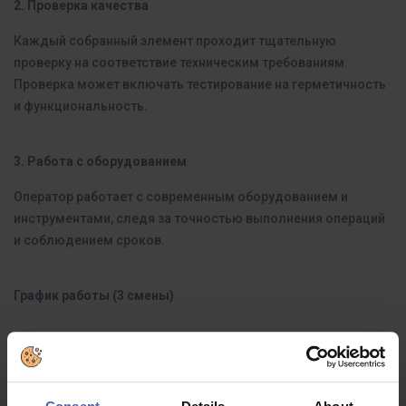
2. Проверка качества
Каждый собранный элемент проходит тщательную
проверку на соответствие техническим требованиям.
Проверка может включать тестирование на герметичность
и функциональность.
3. Работа с оборудованием
Оператор работает с современным оборудованием и
инструментами, следя за точностью выполнения операций
и соблюдением сроков.
График работы (3 смены)
Утренняя смена
: 6:00–14:00
Послеобеденная смена:
14:00–22:00