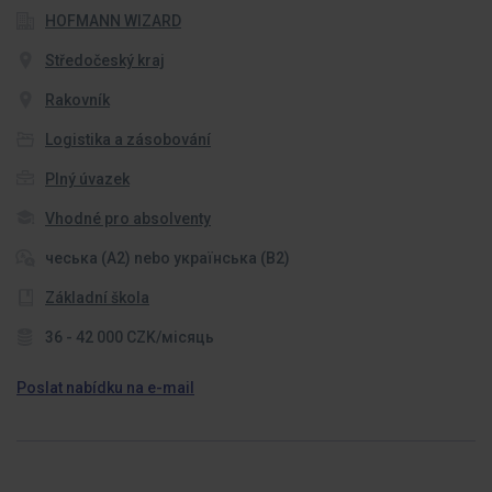
HOFMANN WIZARD
Středočeský kraj
Rakovník
Logistika a zásobování
Plný úvazek
Vhodné pro absolventy
чеська (A2) nebo українська (B2)
Základní škola
36 - 42 000 CZK/місяць
Poslat nabídku na e-mail