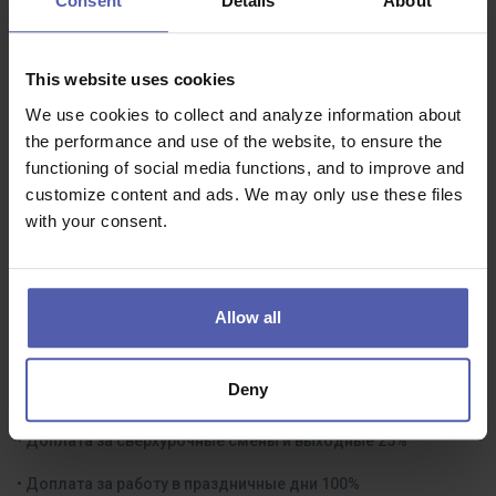
Consent
Details
About
Ночная смена
: 22:00–6:00
This website uses cookies
Необхідний досвід:
We use cookies to collect and analyze information about
the performance and use of the website, to ensure the
От Вас только опыт на любом производстве и краткое
functioning of social media functions, and to improve and
резюме о себе в свободной форме
customize content and ads. We may only use these files
with your consent.
Що ми надаємо:
• Начальная ставка 30.000 Крон
Allow all
• Доплата за обеденные смены 10 Кч/час
Deny
• Доплата за ночные смены 20 Кч/час
• Доплата за сверхурочные смены и выходные 25%
• Доплата за работу в праздничные дни 100%