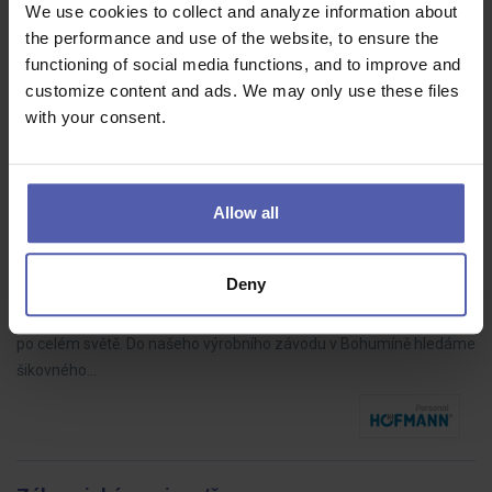
Zdravotní sestra na ambulance na plný úvazek, případně jen na
We use cookies to collect and analyze information about
víkendové služby na DPP. Jestli se Vám líbí práce v jednosměnném
the performance and use of the website, to ensure the
provozu, máte…
functioning of social media functions, and to improve and
customize content and ads. We may only use these files
with your consent.
Mechano_údržba_Bohumín (m/ž)
Allow all
HOFMANN WIZARD
Moravskoslezský kraj
Dohodou
Deny
V naší společnosti vyrábíme řešení z kamenné vlny, která
pomáhají vytvářet bezpečnější, úspornější a udržitelnější budovy
po celém světě. Do našeho výrobního závodu v Bohumíně hledáme
šikovného…