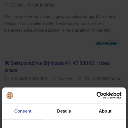
33 600 - 33 600 Kč/měs
Přidejte se k výrobě technologicky vyspělých strojů, které míří k
zákazníkům po celém světě. Čeká vás zajímavá práce v
elektrotechnice, stabilní zázemí a řada atraktivních benefitů.
🛠️ Seřizovač/ka ⚙️| mzda 41-47 000 Kč | i bez
praxe
HOFMANN WIZARD
Vyškov
41 - 47 000 Kč/měs
Pro stabilní mezinárodní společnost zaměřenou na vstřikování
plastů hledáme nového kolegu / novou kolegyni na pozici
Seřizovač/ka. Vítáme i absolventy — čeká vás odborné zaškolení,
podpora zkušeného…
Consent
Details
About