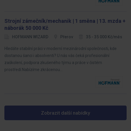
Strojní zámečník/mechanik | 1 směna | 13. mzda +
náborák 50 000 Kč
HOFMANN WIZARD
Přerov
35 - 35 000 Kč/měs
Hledáte stabilní práci v moderní mezinárodní společnosti, kde
dostanou šanci i absolventi? U nás vás čeká profesionální
zaškolení, podpora zkušeného týmu a práce v čistém
prostředí.Nabízíme zkrácenou…
Zobrazit další nabídky