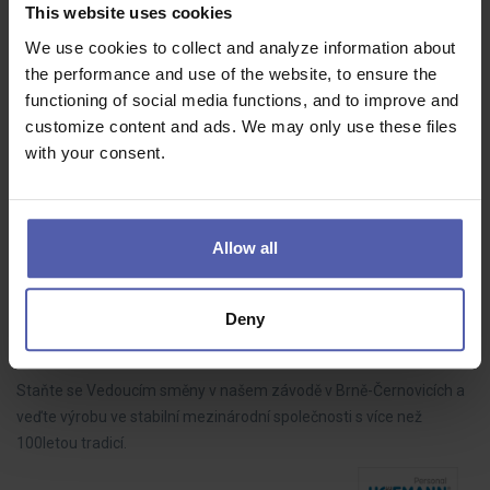
This website uses cookies
We use cookies to collect and analyze information about
FARMACEUTICKÝ ASISTENT - Praha 9 - Vysočany
the performance and use of the website, to ensure the
Benu
Praha hl.m.
Dohodou
functioning of social media functions, and to improve and
customize content and ads. We may only use these files
Najděte jistotu #podnašimikřídly a rozšiřte náš tým v lékárně v OC
with your consent.
Fénix.
Allow all
⭐Vedoucí směny👷 ve výrobě | bez nočních a
víkendů | nástup ihned
Deny
HOFMANN WIZARD
Brno
35 - 40 000 Kč/měs
Staňte se Vedoucím směny v našem závodě v Brně-Černovicích a
veďte výrobu ve stabilní mezinárodní společnosti s více než
100letou tradicí.