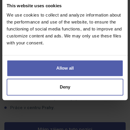
Organizační schopnosti
a smysl pro detail.
This website uses cookies
Dobrá znalost
MS Office
.
We use cookies to collect and analyze information about
Schopnost efektivně komunikovat v
anglickém jazyce
the performance and use of the website, to ensure the
(jedna z majitelek mluví jen anglicky).
functioning of social media functions, and to improve and
Zkušenosti na obdobné pozici jsou výhodou, ale ne
customize content and ads. We may only use these files
podmínkou.
with your consent.
Co dostanete na oplátku:
Allow all
Práce v
dynamickém prostředí
investic a financí.
Možnost
profesního růstu
.
Deny
Motivující
finanční ohodnocení
.
Moderní kanceláře a
přátelský tým
.
Práce v
centru Prahy
.
Mám zájem o tuto pozici