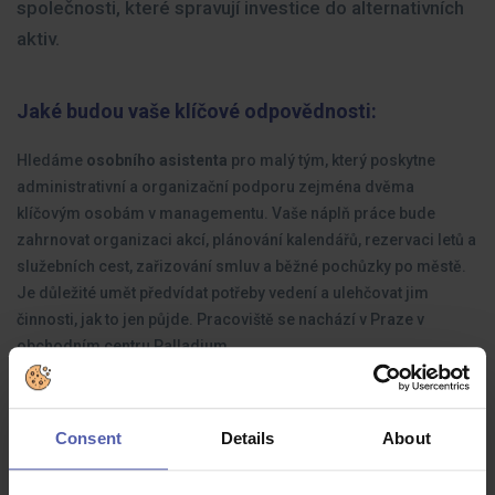
společnosti, které spravují investice do alternativních
aktiv.
Jaké budou vaše klíčové odpovědnosti:
Hledáme
osobního asistenta
pro malý tým, který poskytne
administrativní a organizační podporu zejména dvěma
klíčovým osobám v managementu. Vaše náplň práce bude
zahrnovat organizaci akcí, plánování kalendářů, rezervaci letů a
služebních cest, zařizování smluv a běžné pochůzky po městě.
Je důležité umět předvídat potřeby vedení a ulehčovat jim
činnosti, jak to jen půjde. Pracoviště se nachází v Praze v
obchodním centru Palladium.
Jaké zkušenosti byste měli mít:
Consent
Details
About
Diskrétnost
a schopnost předvídat potřeby nadřízených.