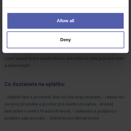
Hledáme kolegu, který:
Allow all
- už má praxi v programování, ideálně v PHP a má zkušenosti s
relační databází (pracujeme v PosgreSQL), - má iniciativu a chuť
Deny
hledat chytrá řešení, - přemýšlí v souvislostech, - je týmový hráč,
který se nebojí říct si o radu a dbá na kvalitně odvedenou práci, -
ocení menší firmu s pohodovou atmosférou, kde je práce vidět
a dává smysl.
Co dostanete na oplátku:
- Stabilní tým a prostředí, kde se lidé znají jménem, - reálný vliv
na vývoj produktu a prostor pro vlastní iniciativu, - krásné
kanceláře v centru Hradce Králové, - zaškolení a podporu v
průběhu zapracování, - žádné korporátní procesy.