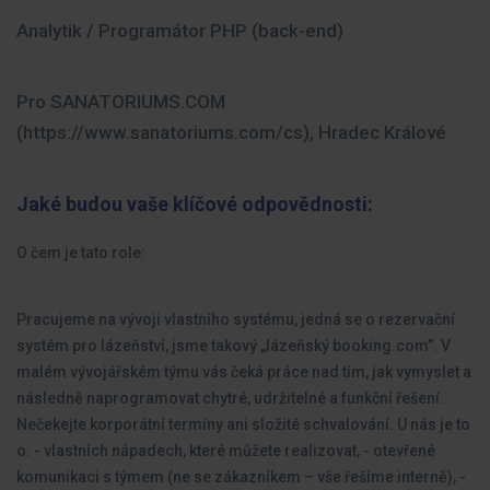
Analytik / Programátor PHP (back-end)
Pro SANATORIUMS.COM
(https://www.sanatoriums.com/cs), Hradec Králové
Jaké budou vaše klíčové odpovědnosti:
O čem je tato role:
Pracujeme na vývoji vlastního systému, jedná se o rezervační
systém pro lázeňství, jsme takový „lázeňský booking.com”. V
malém vývojářském týmu vás čeká práce nad tím, jak vymyslet a
následně naprogramovat chytré, udržitelné a funkční řešení.
Nečekejte korporátní termíny ani složité schvalování. U nás je to
o: - vlastních nápadech, které můžete realizovat, - otevřené
komunikaci s týmem (ne se zákazníkem – vše řešíme interně), -