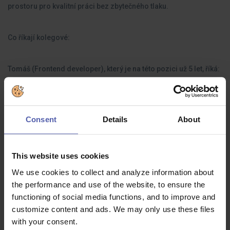
prostoru pro kvalitní práci bez zbytečného tlaku.
Co říkají kolegové:
Tomáš (Frontend developer), který je na této pozici už 5 let, říká:
"Líbí se mi, že všechno řešíme napřímo mezi sebou. Mám
prostor dělat věci pořádně a realizovat vlastní nápady, okamžitě
vidím výsledky své práce. Navíc je to prostě pohodová firma."
Lubor, který tě zaškolí, doplňuje: "Neustále vylepšujeme náš
Consent
Details
About
systém. Je to hodně o nových věcech a nových nápadech.
Důležitější než rychlost je to, aby řešení bylo fakt dobře
promyšlené."
This website uses cookies
We use cookies to collect and analyze information about
the performance and use of the website, to ensure the
functioning of social media functions, and to improve and
customize content and ads. We may only use these files
Jaké zkušenosti byste měli mít:
with your consent.