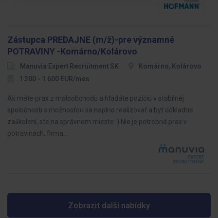
Zástupca PREDAJNE (m/ž)-pre významné
POTRAVINY -Komárno/Kolárovo
Manuvia Expert Recruitment SK
Komárno, Kolárovo
1 300 - 1 600 EUR/mes
Ak máte prax z maloobchodu a hľadáte pozíciu v stabilnej
spoločnosti s možnosťou sa naplno realizovať a byť dôkladne
zaškolení, ste na správnom mieste :) Nie je potrebná prax v
potravinách, firma…
Zobrazit další nabídky