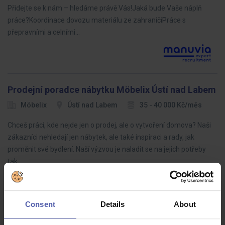
Přidejte se k nám – hledáme právě Vás!Jaká bude Vaše náplň
práce?Koordinace dovozu materiálu ze zahraničíPráce s
přepravními a celními…
Prodejní poradce nábytku Möbelix Ústí nad Labem
Möbelix
Ústí nad Labem
35 - 40 000 Kč/měs
Chceš práci, kde nejde jen o prodej, ale o vytvoření domova? Naši
zákazníci nehledají jen nábytek, ale také inspiraci a rady, jak
proměnit své bydlení. Naší výzvou je naladit se na jejich potřeby
tak…
Consent
Details
About
LEAN specialista (ž/m)