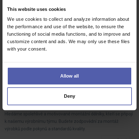
HOFMANN WIZARD
Plzeňský kraj
This website uses cookies
70 - 85 000 Kč/měs
We use cookies to collect and analyze information about
Do našeho týmu hledáme LEAN technika, který bude aktivně
the performance and use of the website, to ensure the
rozvíjet výrobní procesy, řídit zlepšovací projekty a spolupracovat s
functioning of social media functions, and to improve and
kolegy napříč výrobou. Pokud máte analytické myšlení, dokážete
customize content and ads. We may only use these files
dotahovat…
with your consent.
Allow all
Montážní dělník ve výrobě BEZ NOČNÍCH (M/Ž)
HOFMANN WIZARD
Nový Bydžov
Deny
35 - 39 000 Kč/měs
Hledáme spolehlivé a motivované montážní dělníky, kteří se připojí
k našemu výrobnímu týmu. Budete zodpovědní za montáž
výrobků podle pokynů a standardů kvality.