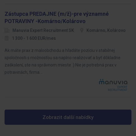
Zástupca PREDAJNE (m/ž)-pre významné
POTRAVINY -Komárno/Kolárovo
Manuvia Expert Recruitment SK
Komárno, Kolárovo
1 300 - 1 600 EUR/mes
Ak máte prax z maloobchodu a hľadáte pozíciu v stabilnej
spoločnosti s možnosťou sa naplno realizovať a byť dôkladne
zaškolení, ste na správnom mieste :) Nie je potrebná prax v
potravinách, firma…
Zobrazit další nabídky