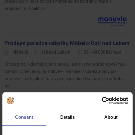
práce?Koordinace dovozu materiálu ze zahraničíPráce s
přepravními a celními…
Prodejní poradce nábytku Möbelix Ústí nad Labem
Möbelix
Ústí nad Labem
35 - 40 000 Kč/měs
Chceš práci, kde nejde jen o prodej, ale o vytvoření domova? Naši
zákazníci nehledají jen nábytek, ale také inspiraci a rady, jak
proměnit své bydlení. Naší výzvou je naladit se na jejich potřeby
tak…
Consent
Details
About
LEAN specialista (ž/m)
HOFMANN WIZARD
Plzeňský kraj