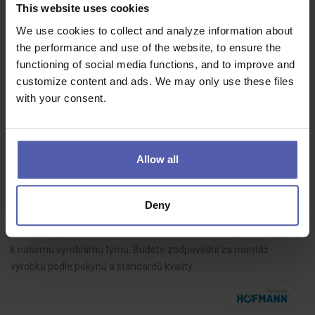
70 - 85 000 Kč/měs
This website uses cookies
We use cookies to collect and analyze information about
Do našeho týmu hledáme LEAN technika, který bude aktivně
the performance and use of the website, to ensure the
rozvíjet výrobní procesy, řídit zlepšovací projekty a spolupracovat s
functioning of social media functions, and to improve and
kolegy napříč výrobou. Pokud máte analytické myšlení, dokážete
customize content and ads. We may only use these files
dotahovat…
with your consent.
Allow all
Montážní dělník ve výrobě BEZ NOČNÍCH (M/Ž)
HOFMANN WIZARD
Nový Bydžov
35 - 39 000 Kč/měs
Deny
Hledáme spolehlivé a motivované montážní dělníky, kteří se připojí
k našemu výrobnímu týmu. Budete zodpovědní za montáž
výrobků podle pokynů a standardů kvality.