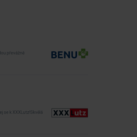
dou převážně
dej se k XXXLutz!Skvělá