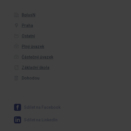
BplusN
Praha
Ostatní
Plný úvazek
Částečný úvazek
Základní škola
Dohodou
Sdílet na Facebook
Sdílet na LinkedIn