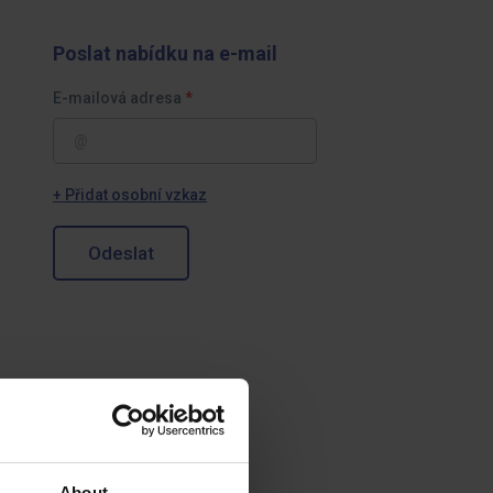
Poslat nabídku na e-mail
E-mailová adresa
+ Přidat osobní vzkaz
Odeslat
About