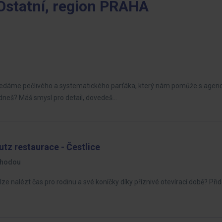
 Ostatní, region PRAHA
ledáme pečlivého a systematického parťáka, který nám pomůže s agen
dneš? Máš smysl pro detail, dovedeš…
tz restaurace - Čestlice
hodou
ze nalézt čas pro rodinu a své koníčky díky příznivé otevírací době? Při