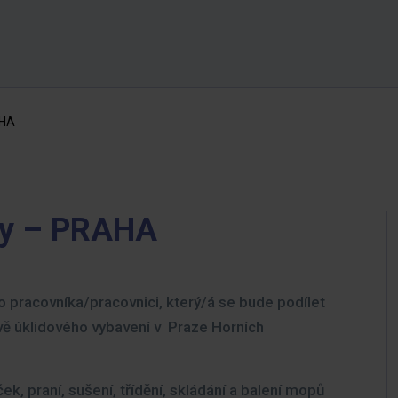
AHA
ny – PRAHA
pracovníka/pracovnici, který/á se bude podílet
avě úklidového vybavení v Praze Horních
ek, praní, sušení, třídění, skládání a balení mopů