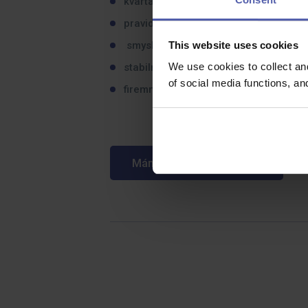
kvartální bonusy pro zaměstnance O
pravidelnou mzdu a dlouhodobou spo
This website uses cookies
smysluplnou práci v příjemném praco
We use cookies to collect an
stabilní zázemí mezinárodní společno
of social media functions, a
firemní benefity
Mám zájem o tuto pozici