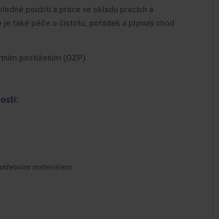
následné použití a práce ve skladu pracích a
 je také péče o čistotu, pořádek a plynulý chod
otním postižením (OZP).
osti:
potřebním materiálem