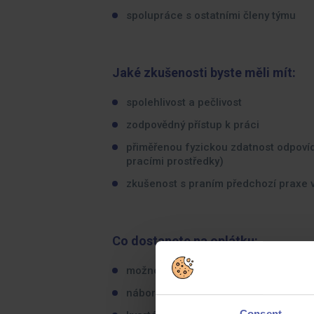
spolupráce s ostatními členy týmu
Jaké zkušenosti byste měli mít:
spolehlivost a pečlivost
zodpovědný přístup k práci
přiměřenou fyzickou zdatnost odpoví
pracími prostředky)
zkušenost s praním předchozí praxe v
Co dostanete na oplátku:
možnost práce na HPP na plný či čás
náborový bonus pro OZP zaměstnance 
Consent