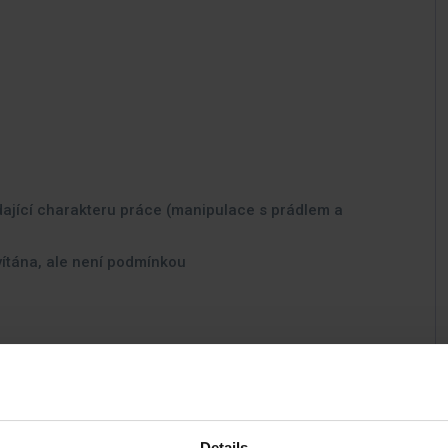
dající charakteru práce (manipulace s prádlem a
ítána, ale není podmínkou
tečný úvazek
až 15 tis. Kč pro OZP
Details