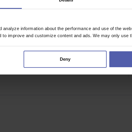
ZP
lupráci která lze uzpůsobit zdravotním omezením
vním kolektivu
d analyze information about the performance and use of the websi
sti
nd to improve and customize content and ads. We may only use th
Deny