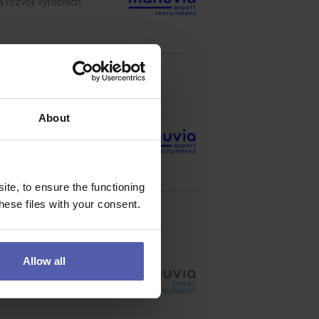
a rozvoji výrobních
About
zámků pro přední
te, to ensure the functioning
ese files with your consent.
Allow all
sa vyžaduje fyzická