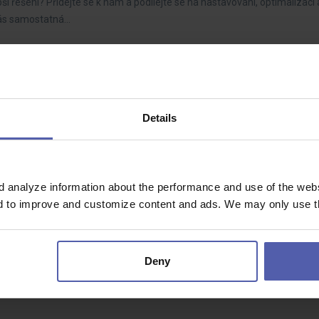
ší řešení? Přidejte se k nám a podílejte se na nastavování, optimalizaci 
vás samostatná…
stup do kmene!
bice
27 100 - 30 400 Kč/měs
Details
chtějí stát součástí stabilní výrobní společnosti a podílet se na výrobě 
čeká?Fyzicky…
d analyze information about the performance and use of the websi
nd to improve and customize content and ads. We may only use th
ar nad Hronom
1 300 EUR/mes
Deny
e na 8 hodinové zmeny v oblasti odlievania kovov? V pracovnej pozícii 