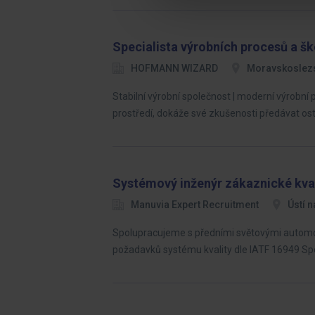
Specialista výrobních procesů a šk
HOFMANN WIZARD
Moravskoslezs
Stabilní výrobní společnost | moderní výrobní
prostředí, dokáže své zkušenosti předávat o
Systémový inženýr zákaznické kva
Manuvia Expert Recruitment
Ústí n
Spolupracujeme s předními světovými automobi
požadavků systému kvality dle IATF 16949 S