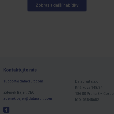
Zobrazit další nabídky
Kontaktujte nás
support@datacruit.com
Datacruit s.r.o.
Křižíkova 148/34
Zdenek Bajer, CEO
186 00 Praha 8 – Corso
zdenek.bajer@datacruit.com
IČO: 03545652