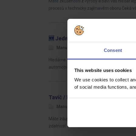
Máte zkušenosti z výroby a baví vás hledat lep
procesů v technicky zajímavém oboru.Čeká 
🆕 Jednoduchá práce i v sedě | ná
Manuvia Expert Recruitment
Pardu
Consent
Hledáme šikovné operátory/ky výroby, kteří se 
automobilové značky po celém světě.Co Vás 
This website uses cookies
We use cookies to collect an
of social media functions, a
Tavič / ka
Manuvia Expert Recruitment SK
Ži
Máte záujem pracovať v nepretržitej prevádzk
zdatnosť.