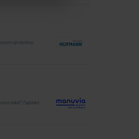
 rozumí výrobnímu
zici čeká? Zajištění