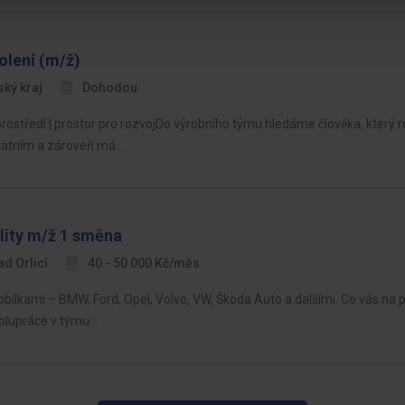
olení (m/ž)
ký kraj
Dohodou
 prostředí | prostor pro rozvojDo výrobního týmu hledáme člověka, který
statním a zároveň má…
lity m/ž 1 směna
ad Orlicí
40 - 50 000 Kč/měs
lkami – BMW, Ford, Opel, Volvo, VW, Škoda Auto a dalšími. Co vás na po
polupráce v týmu…