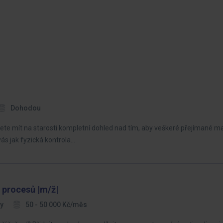
Dohodou
ete mít na starosti kompletní dohled nad tím, aby veškeré přejímané mate
s jak fyzická kontrola…
 procesů |m/ž|
vy
50 - 50 000 Kč/měs