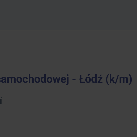
samochodowej - Łódź (k/m)
í