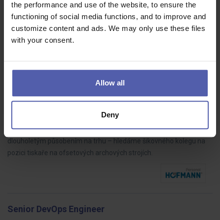
Baví Vás rozebírat, opravovat a znovu skládat technická zařízení
the performance and use of the website, to ensure the
tak, aby fungovala přesně tak, jak mají?Pro našeho klienta
functioning of social media functions, and to improve and
hledáme šikovného servisního mechanika do technického
customize content and ads. We may only use these files
servisního centra.…
with your consent.
Allow all
Tiskař (M/Ž)
HOFMANN WIZARD
Plzeň
Dohodou
Deny
Pro našeho klienta – stabilní a tradiční tiskařskou společnost s
dlouholetým působením na trhu – hledáme šikovného kolegu na
pozici tiskaře na ofsetových archových strojích.
Senior DevOps Engineer