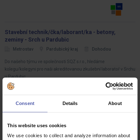
Stavební technik/čka/laborant/ka - betony,
zeminy - Srch u Pardubic
Metrostav
Pardubický kraj
Dohodou
Do našeho týmu ve společnosti SQZ s.r.o., hledáme
kolegu/kolegyni pro naši akreditovanou zkušební laboratoř v Srchu
u Pardubic.
Consent
Details
About
Servisní mechanik / mechanička | pouze ranní
směna
This website uses cookies
O.K. solution
Brno
34 - 35 500 Kč/měs
We use cookies to collect and analyze information about