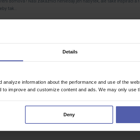
oření domova? Naši zákazníci nehledají jen nábytek, ale také inspiraci a 
řeby tak…
70 - 85 000 Kč/měs
Details
ude aktivně rozvíjet výrobní procesy, řídit zlepšovací projekty a spolu
ážete dotahovat…
d analyze information about the performance and use of the websi
nd to improve and customize content and ads. We may only use th
OČNÍCH (M/Ž)
35 - 39 000 Kč/měs
Deny
lníky, kteří se připojí k našemu výrobnímu týmu. Budete zodpovědní za