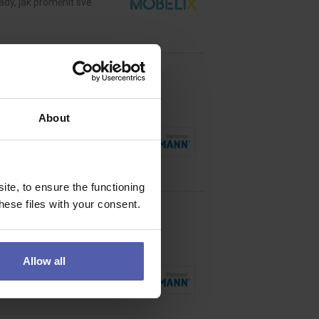
rady, jak proměnit své
About
pracovat s kolegy napříč
te, to ensure the functioning
ese files with your consent.
Allow all
 montáž výrobků podle