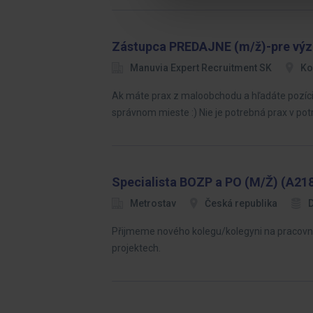
Zástupca PREDAJNE (m/ž)-pre vý
Manuvia Expert Recruitment SK
Ko
Ak máte prax z maloobchodu a hľadáte pozíciu 
správnom mieste :) Nie je potrebná prax v pot
Specialista BOZP a PO (M/Ž) (A21
Metrostav
Česká republika
Přijmeme nového kolegu/kolegyni na pracovní 
projektech.