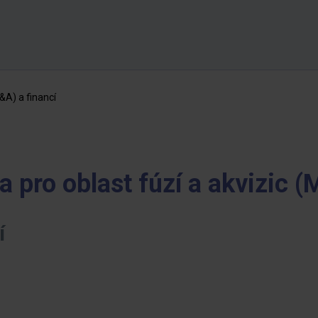
&A) a financí
a pro oblast fúzí a akvizic (
í