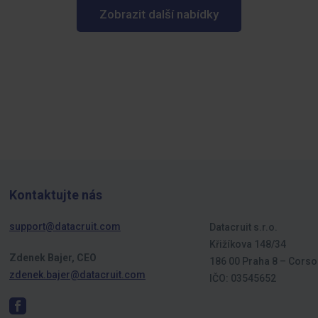
Zobrazit další nabídky
Kontaktujte nás
support@datacruit.com
Datacruit s.r.o.
Křižíkova 148/34
Zdenek Bajer, CEO
186 00 Praha 8 – Corso
zdenek.bajer@datacruit.com
IČO: 03545652