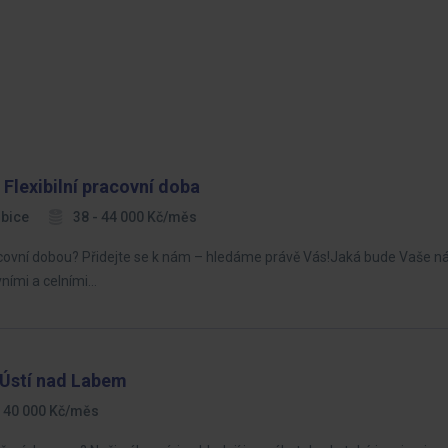
 Flexibilní pracovní doba
bice
38 - 44 000 Kč/měs
ní pracovní dobou? Přidejte se k nám – hledáme právě Vás!Jaká bude Vaše 
ními a celními…
 Ústí nad Labem
- 40 000 Kč/měs