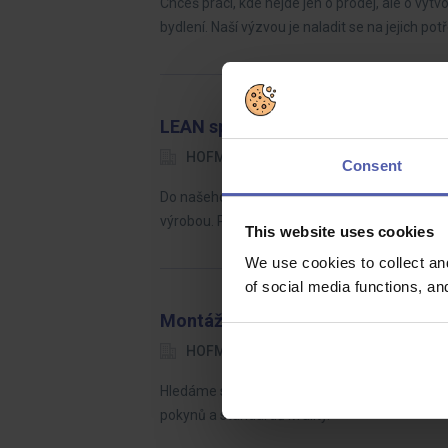
Chceš práci, kde nejde jen o prodej, ale o vytv
bydlení. Naší výzvou je naladit se na jejich pot
LEAN specialista (ž/m)
HOFMANN WIZARD
Plzeňský kraj
Consent
Do našeho týmu hledáme LEAN technika, který b
výrobou. Pokud máte analytické myšlení, dok
This website uses cookies
We use cookies to collect an
of social media functions, a
Montážní dělník ve výrobě BEZ N
HOFMANN WIZARD
Nový Bydžov
Hledáme spolehlivé a motivované montážní dě
pokynů a standardů kvality.