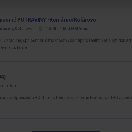
znamné POTRAVINY -Komárno/Kolárovo
márno, Kolárovo
1 300 - 1 600 EUR/mes
v stabilnej spoločnosti s možnosťou sa naplno realizovať a byť dôkladn
ravinách, firma…
84)
Dohodou
pozici Specialista BOZP a PO.Přidejte se k týmu Metrostav TBR a podíl