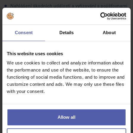
Nahlášení škodních událostí a vyřizování s pojišťovnami
Jaké zkušenosti byste měli mít:
Consent
Details
About
Profesionální vystupování a schopnost efektivní
komunikace
Samostatnost, spolehlivost a schopnost zvládat
This website uses cookies
stresové situace
We use cookies to collect and analyze information about
Základní znalost práce na počítači
the performance and use of the website, to ensure the
Řidičský průkaz skupiny B
functioning of social media functions, and to improve and
customize content and ads. We may only use these files
Praxe v oboru je výhodou, nikoli podmínkou
with your consent.
Co dostanete na oplátku:
Allow all
Atraktivní finanční ohodnocení odpovídající Vašim
zkušenostem