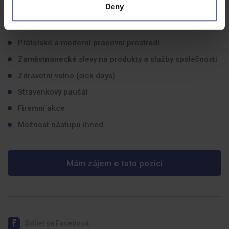
Možnost kariérního postupu a profesního rozvoje
Deny
Pravidelná odborná školení dle nejnovějších trendů v
oboru
Přátelské a moderní pracovní prostředí
Zaměstnanecké slevy na produkty a služby společnosti
Zdravotní volno (sick days)
Stravenkový paušál
Firemní akce
Možnost nástupu ihned
Mám zájem o tuto pozici
Sdílet na Facebook