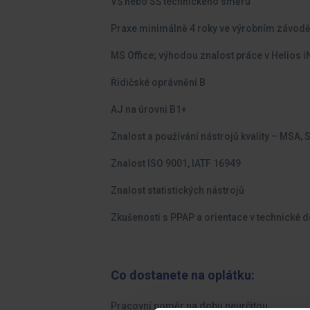
VŠ nebo SŠ technického směru
Praxe minimálně 4 roky ve výrobním závodě n
MS Office; výhodou znalost práce v Helios i
Řidičské oprávnění B
AJ na úrovni B1+
Znalost a používání nástrojů kvality – MSA, 
Znalost ISO 9001, IATF 16949
Znalost statistických nástrojů
Zkušenosti s PPAP a orientace v technické 
Co dostanete na oplátku:
Pracovní poměr na dobu neurčitou