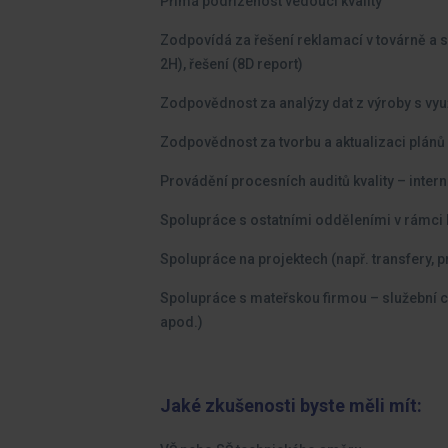
Přímá podřízenost vedoucí kvality
Zodpovídá za řešení reklamací v továrně a s
2H), řešení (8D report)
Zodpovědnost za analýzy dat z výroby s využi
Zodpovědnost za tvorbu a aktualizaci plánů
Provádění procesních auditů kvality – intern
Spolupráce s ostatními odděleními v rámci k
Spolupráce na projektech (např. transfery, pr
Spolupráce s mateřskou firmou – služební ce
apod.)
Jaké zkušenosti byste měli mít: