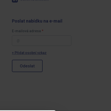
Poslat nabídku na e-mail
E-mailová adresa
+ Přidat osobní vzkaz
Odeslat