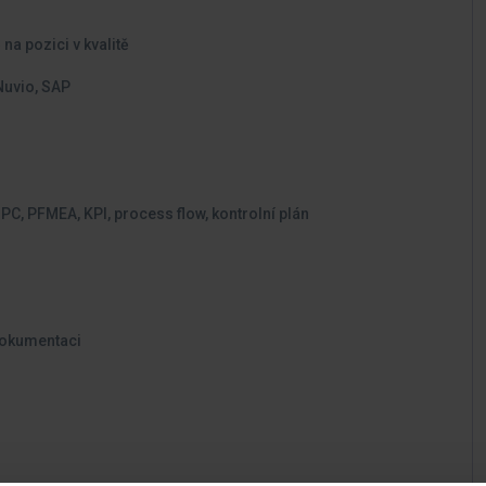
a pozici v kvalitě
Nuvio, SAP
SPC, PFMEA, KPI, process flow, kontrolní plán
dokumentaci