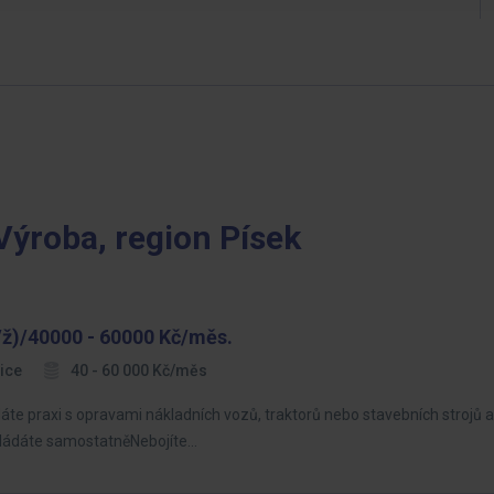
Výroba, region Písek
ž)/40000 - 60000 Kč/měs.
ice
40 - 60 000 Kč/měs
Máte praxi s opravami nákladních vozů, traktorů nebo stavebních strojů
zvládáte samostatněNebojíte…