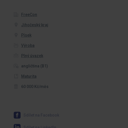
FreeCon
Jihočeský kraj
Písek
Výroba
Plný úvazek
angličtina (B1)
Maturita
60 000 Kč/měs
Sdílet na Facebook
Sdílet na LinkedIn