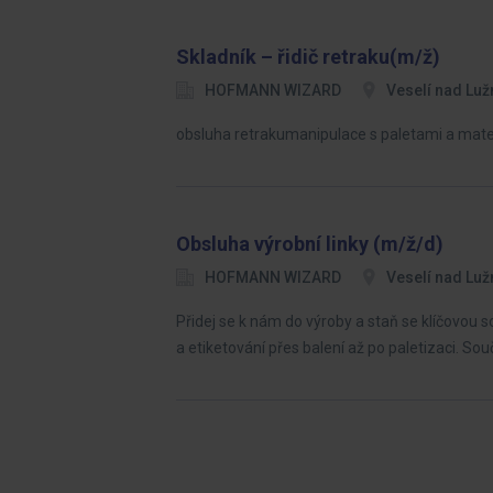
Skladník – řidič retraku(m/ž)
HOFMANN WIZARD
Veselí nad Luž
obsluha retrakumanipulace s paletami a mat
Obsluha výrobní linky (m/ž/d)
HOFMANN WIZARD
Veselí nad Luž
Přidej se k nám do výroby a staň se klíčovou 
a etiketování přes balení až po paletizaci. Sou