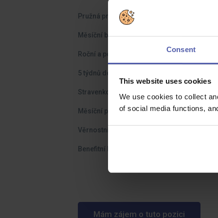
Pružná pracovní doba – od 6h30 – 7h30 do mi
Měsíční bonus až do výše 11 % hrubé mzdy
Consent
Roční a pololetní odměny až do výše 13. pla
5 týdnů dovolené
This website uses cookies
Stravenkový paušál v hodnotě 127 Kč/den (n
We use cookies to collect an
of social media functions, a
Měsíční příspěvek 500 Kč k penzijnímu připoj
Věrnostní příspěvek po každých odpracovaný
Benefitní karta: 15 000 Kč/rok poměrně pod
Mám zájem o tuto pozici