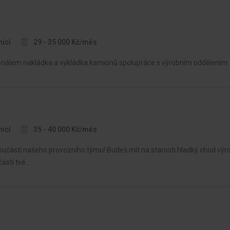
nicí
29 - 35 000 Kč/měs
eriálem nakládka a vykládka kamionů spolupráce s výrobním oddělením
nicí
35 - 40 000 Kč/měs
součástí našeho provozního týmu! Budeš mít na starosti hladký chod výro
částí tvé…