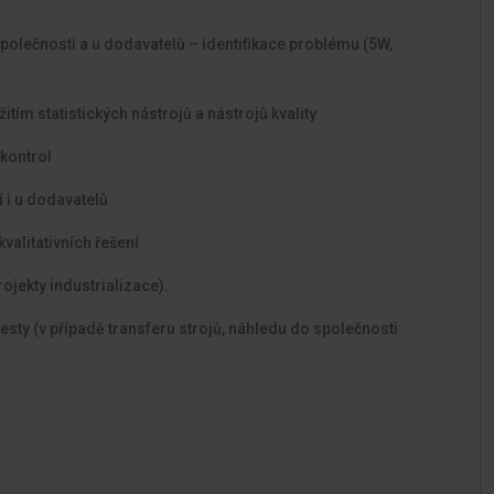
polečnosti a u dodavatelů – identifikace problému (5W,
tím statistických nástrojů a nástrojů kvality
 kontrol
í i u dodavatelů
valitativních řešení
ojekty industrializace).
sty (v případě transferu strojů, náhledu do společnosti