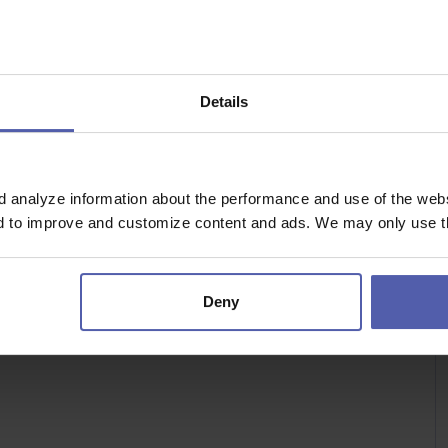
n. 14h30. Tj. 7,5 hodin práce + 0,5h přestávka na oběd
Details
tu
ezdanitelná položka)
d analyze information about the performance and use of the websi
nd to improve and customize content and ads. We may only use th
ištění
ch 5 letech – 5 000 Kč
Deny
le odpracovaných dní