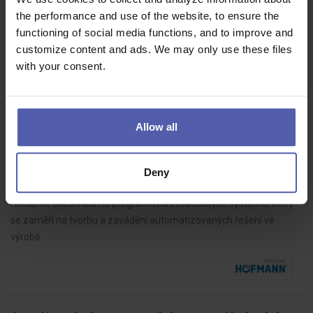
the performance and use of the website, to ensure the
Hledáme spolehlivého a technicky zdatného pracovníka do týmu
functioning of social media functions, and to improve and
mechanické údržby v moderním průmyslovém podniku. Budete
customize content and ads. We may only use these files
klíčovou součástí týmu zajišťujícího bezproblémový chod
with your consent.
výrobního zařízení v…
Allow all
PLC programátor (m/ž)
Deny
HOFMANN WIZARD
Plzeň
Dohodou
Hledáme odborníka na programování robotických systémů, který
se zaměří na tvorbu a zavádění automatizovaných řešení ve
výrobě.