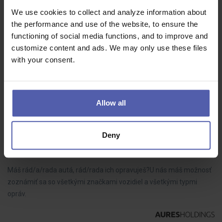
Manuvia Expert Recruitment
Šternberk
We use cookies to collect and analyze information about
40 - 42 000 Kč/měs
the performance and use of the website, to ensure the
functioning of social media functions, and to improve and
Máte zkušenosti se svařováním a hledáte práci v zavedené
customize content and ads. We may only use these files
výrobní společnosti s dlouholetou tradicí? Pro našeho klienta
with your consent.
působícího v oblasti zakázkové strojírenské výroby hledáme
šikovného svářeče do…
Allow all
Automechanik/Automechanička (Bratislava)
Deny
Aures
Bratislava
1 800 - 2 500 EUR/mes
Máš rád/a/rada autá, rád/rada ich opravuješ?U nás máš možnosť
zoznámiť sa so všetkými značkami vozidiel a všetkými typmi
opráv.