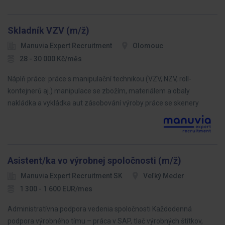
Skladník VZV (m/ž)
Manuvia Expert Recruitment
Olomouc
28 - 30 000 Kč/měs
Náplň práce: práce s manipulační technikou (VZV, NZV, roll-
kontejnerů aj.) manipulace se zbožím, materiálem a obaly
nakládka a vykládka aut zásobování výroby práce se skenery
Asistent/ka vo výrobnej spoločnosti (m/ž)
Manuvia Expert Recruitment SK
Veľký Meder
1 300 - 1 600 EUR/mes
Administratívna podpora vedenia spoločnosti Každodenná
podpora výrobného tímu – práca v SAP, tlač výrobných štítkov,