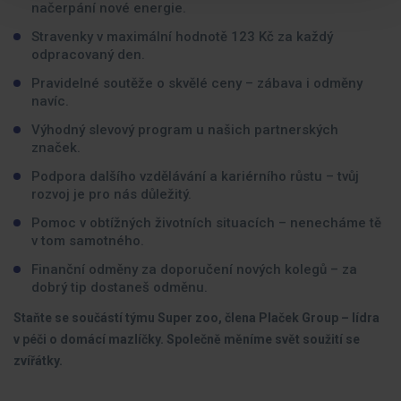
načerpání nové energie.
Stravenky v maximální hodnotě 123 Kč za každý
odpracovaný den.
Pravidelné soutěže o skvělé ceny – zábava i odměny
navíc.
Výhodný slevový program u našich partnerských
značek.
Podpora dalšího vzdělávání a kariérního růstu – tvůj
rozvoj je pro nás důležitý.
Pomoc v obtížných životních situacích – nenecháme tě
v tom samotného.
Finanční odměny za doporučení nových kolegů – za
dobrý tip dostaneš odměnu.
Staňte se součástí týmu Super zoo, člena Plaček Group – lídra
v péči o domácí mazlíčky. Společně měníme svět soužití se
zvířátky.