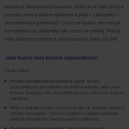
Hledáme šikovného prodavače, který se k nám přidá a
pomůže nám s aktivní obsluhou a péčí o zákazníky v
chovatelských potřebách. U nás se budeš věnovat jak
komunikaci se zákazníky, tak i práci se zvířaty. Pokud
máš vášeň pro zvířata a rád pracuješ s lidmi, čti dál!
Jaké budou vaše klíčové odpovědnosti:
Co vás čeká?
Prodej chovatelských potřeb a zvířat:
Budeš
zodpovědný/á za nabídku různých produktů, jako jsou
krmiva, hračky a vše, co potřebují naši zákazníci a jejich
mazlíčci.
Péče o zvířata:
S námi se naučíš, jak se správně starat o
zvířata v prodejně – krmení, čištění a celková pohoda
našich chlupatých i nechlupatých svěřenců.
Poradenství pro zákazníky:
Tvým úkolem bude