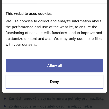
Důslednost, spolehlivost a ochotu táhnout za jeden
provaz s týmem.
This website uses cookies
We use cookies to collect and analyze information about
the performance and use of the website, to ensure the
functioning of social media functions, and to improve and
Co dostanete na oplátku:
customize content and ads. We may only use these files
with your consent.
Proč právě Super zoo:
Stabilní práce v příjemném prostředí.
Allow all
Směny většinou po 11 hodinách s pravidelným režimem.
Variabilní složka mzdy až 4 000 Kč měsíčně.
Deny
Benefity, které u nás jako součást Super zoo člen Plaček Group
získáš:
Zaměstnanecké slevy na krmiva a potřeby pro mazlíčky.
25 dní dovolené – dostatek času na odpočinek a