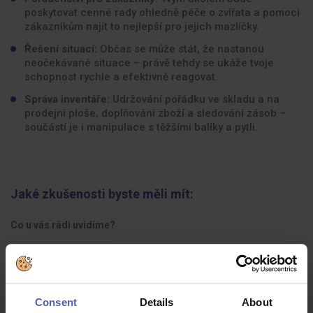
poskytovat cenné rady ohledně péče o zvířata a pomoci
zákazníkům najít to nejlepší pro jejich mazlíčky.
Řešení situací:
Občas se může stát, že nastanou
neočekávané situace – právě tehdy se ukáže tvoje
schopnost rychle a efektivně reagovat.
Správa inventáře:
Udržování pořádku ve skladu a na
prodejní ploše, doplňování zboží a sledování zásob –
součástí je i manipulace s těžšími balíky a pytli.
Jaké zkušenosti byste měli mít:
Co u vás rádi uvidíme?
Lásku ke zvířatům a chuť učit se nové věci.
Přátelské a vstřícné vystupování – rádi pomáháte a
poradíte, když je třeba.
Consent
Details
About
Aktivní a pozitivní přístup k řešení každodenních situací.