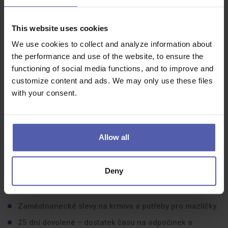
Důslednost, spolehlivost a ochotu táhnout za jeden
provaz s týmem.
This website uses cookies
We use cookies to collect and analyze information about
the performance and use of the website, to ensure the
functioning of social media functions, and to improve and
Co dostanete na oplátku:
customize content and ads. We may only use these files
with your consent.
Proč právě Super zoo:
Stabilní práce v příjemném prostředí.
Allow all
Směny většinou po 11 hodinách s pravidelným režimem.
Variabilní složka mzdy až 4 000 Kč měsíčně.
Deny
Benefity, které u nás jako součást Super zoo člen Plaček Group
získáš:
Zaměstnanecké slevy na krmiva a potřeby pro mazlíčky.
25 dní dovolené – dostatek času na odpočinek a