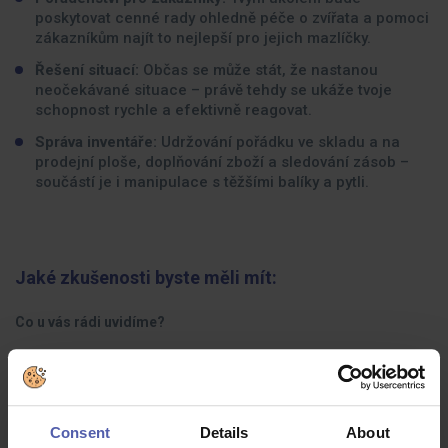
poskytovat cenné rady ohledně péče o zvířata a pomoci
zákazníkům najít to nejlepší pro jejich mazlíčky.
Řešení situací:
Občas se může stát, že nastanou
neočekávané situace – právě tehdy se ukáže tvoje
schopnost rychle a efektivně reagovat.
Správa inventáře:
Udržování pořádku ve skladu a na
prodejní ploše, doplňování zboží a sledování zásob –
součástí je i manipulace s těžšími balíky a pytli.
Jaké zkušenosti byste měli mít:
Co u vás rádi uvidíme?
Lásku ke zvířatům a chuť učit se nové věci.
Přátelské a vstřícné vystupování – rádi pomáháte a
poradíte, když je třeba.
Consent
Details
About
Aktivní a pozitivní přístup k řešení každodenních situací.