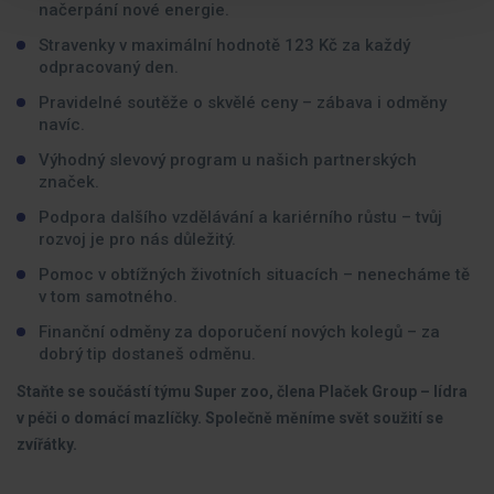
načerpání nové energie.
Stravenky v maximální hodnotě 123 Kč za každý
odpracovaný den.
Pravidelné soutěže o skvělé ceny – zábava i odměny
navíc.
Výhodný slevový program u našich partnerských
značek.
Podpora dalšího vzdělávání a kariérního růstu – tvůj
rozvoj je pro nás důležitý.
Pomoc v obtížných životních situacích – nenecháme tě
v tom samotného.
Finanční odměny za doporučení nových kolegů – za
dobrý tip dostaneš odměnu.
Staňte se součástí týmu Super zoo, člena Plaček Group – lídra
v péči o domácí mazlíčky. Společně měníme svět soužití se
zvířátky.