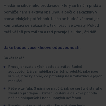
Hledáme šikovného prodavače, který se k nám přidá a
pomůže nám s aktivní obsluhou a péčí o zákazníky v
chovatelských potřebách. U nás se budeš věnovat jak
komunikaci se zákazníky, tak i práci se zvířaty. Pokud
máš vášeň pro zvířata a rád pracuješ s lidmi, čti dál!
Jaké budou vaše klíčové odpovědnosti:
Co vás čeká?
Prodej chovatelských potřeb a zvířat:
Budeš
zodpovědný/á za nabídku různých produktů, jako jsou
krmiva, hračky a vše, co potřebují naši zákazníci a jejich
mazlíčci.
Péče o zvířata:
S námi se naučíš, jak se správně starat o
zvířata v prodejně – krmení, čištění a celková pohoda
našich chlupatých i nechlupatých svěřenců.
Poradenství pro zákazníky:
Tvým úkolem bude