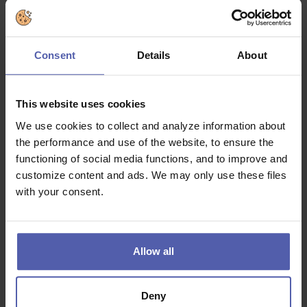
Smysl pro obchod.
Ochotu pracovat ve venkovním prostředí.
Consent
Details
About
Řidičský průkaz skupiny B.
Co dostanete na oplátku:
This website uses cookies
We use cookies to collect and analyze information about
Garantovaný výdělek 50 000 Kč ve zkušební době pro
zkušené obchodníky.
the performance and use of the website, to ensure the
functioning of social media functions, and to improve and
Atraktivní provizní systém: umožňuje vám dosáhnout
customize content and ads. We may only use these files
vysokých příjmů dle vašeho výkonu.
with your consent.
Zajistíte si perspektivní budoucnost (možnost
kariérního růstu).
HPP na dobu neurčitou.
Allow all
5 dní volna k dovolené navíc.
Polovinu měsíce volno (práce na krátký/dlouhý týden).
Deny
Zdravotní péči uLékaře.cz.