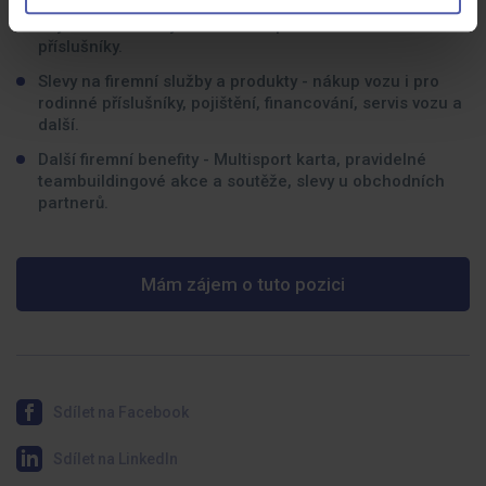
Zvýhodněné tarify od T-mobile pro sebe i rodinné
příslušníky.
Slevy na firemní služby a produkty - nákup vozu i pro
rodinné příslušníky, pojištění, financování, servis vozu a
další.
Další firemní benefity - Multisport karta, pravidelné
teambuildingové akce a soutěže, slevy u obchodních
partnerů.
Mám zájem o tuto pozici
Sdílet na Facebook
Sdílet na LinkedIn