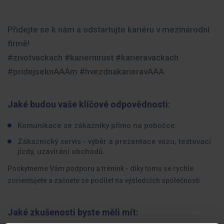
Přidejte se k nám a odstartujte kariéru v mezinárodní
firmě!
#zivotvackach #kariernirust #karieravackach
#pridejseknAAAm #hvezdnakarieravAAA
Jaké budou vaše klíčové odpovědnosti:
Komunikace se zákazníky přímo na pobočce.
Zákaznický servis - výběr a prezentace vozu, testovací
jízdy, uzavírání obchodů.
Poskytneme Vám podporu a trénink - díky tomu se rychle
zorientujete a začnete se podílet na výsledcích společnosti.
Jaké zkušenosti byste měli mít: