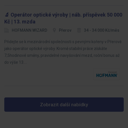
🔬 Operátor optické výroby | náb. příspěvek 50 000
Kč | 13. mzda
HOFMANN WIZARD
Přerov
34 - 34 000 Kč/měs
Přidejte se k mezinárodní společnosti s pevnými kořeny v Přerově
jako operátor optické výroby. Kromě stabilní práce získáte
7,5hodinové směny, pravidelné navyšování mezd, roční bonus až
do výše 13.…
Zobrazit další nabídky