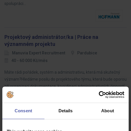
spolupráci…
Projektový administrátor/ka | Práce na
významném projektu
Manuvia Expert Recruitment
Pardubice
40 - 60 000 Kč/měs
Máte rádi pořádek, systém a administrativu, která má skutečný
význam?Hledáme posilu do projektového týmu, která bude oporou
při organizaci dokumentace, koordinaci administrativních činností
a…
Consent
Details
About
Kuriér/ka oddelenia prepisov