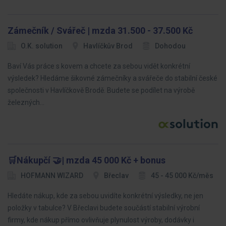
Zámečník / Svářeč | mzda 31.500 - 37.500 Kč
O.K. solution
Havlíčkův Brod
Dohodou
Baví Vás práce s kovem a chcete za sebou vidět konkrétní
výsledek? Hledáme šikovné zámečníky a svářeče do stabilní české
společnosti v Havlíčkově Brodě. Budete se podílet na výrobě
železných…
🛒Nákupčí 🤝| mzda 45 000 Kč + bonus
HOFMANN WIZARD
Břeclav
45 - 45 000 Kč/měs
Hledáte nákup, kde za sebou uvidíte konkrétní výsledky, ne jen
položky v tabulce? V Břeclavi budete součástí stabilní výrobní
firmy, kde nákup přímo ovlivňuje plynulost výroby, dodávky i