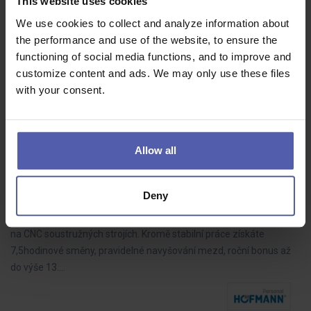
This website uses cookies
Aures
Bratislava
1 650 - 1 650 EUR/mes
We use cookies to collect and analyze information about
Zrelá osobnosť s kladným vzťahom k administratíve
the performance and use of the website, to ensure the
(papierovačky, zložky, PC) sa nájde práve v tejto pozícii. Ak ťa
functioning of social media functions, and to improve and
takáto práca bude baviť aj roky, pošli nám svoje CV.
customize content and ads. We may only use these files
with your consent.
Allow all
Soustružník CNC | náb. příspěvek 50 000 Kč | 13.
mzda
HOFMANN WIZARD
Přerov
40 - 45 000 Kč/měs
Deny
Přidejte se do mezinárodní společnosti jako Seřizovač a operátor
na CNC soustružných strojích. Kromě stabilní práce získáte
7,5hodinové směny, pravidelné navyšování mezd, roční bonus až
do výše 13.…